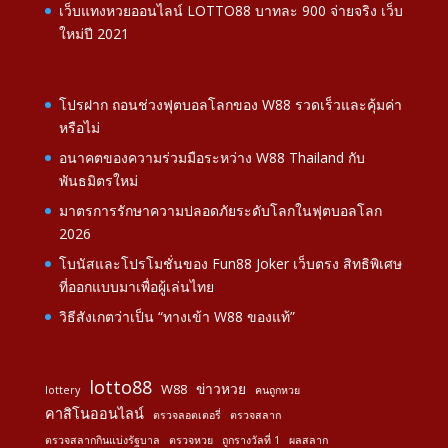
เว็บแทงหวยออนไลน์ LOTTO88 บาทละ 900 จ่ายจริง เว็บ
ใหม่ปี 2021
โปรฝาก ถอนช่วงฟุตบอลโลกของ W88 รวดเร็วและคุ้มค่า
หรือไม่
อนาคตของความร่วมมือระหว่าง W88 Thailand กับ
พันธมิตรใหม่
มาตรการรักษาความปลอดภัยระดับโลกในฟุตบอลโลก
2026
โบนัสและโปรโมชั่นของ Fun88 Joker เว็บตรง สิทธิพิเศษ
ที่ออกแบบมาเพื่อผู้เล่นไทย
วิธีสังเกตว่าเป็น “ทางเข้า W88 ของแท้”
lotto88
ข่าวหวย
W88
lottery
คนถูกหวย
คาสิโนออนไลน์
ตรวจลอตเตอรี่
ตรวจสลาก
ตรวจสลากกินแบ่งรัฐบาล
ตรวจหวย
ถูกรางวัลที่ 1
ผลสลาก