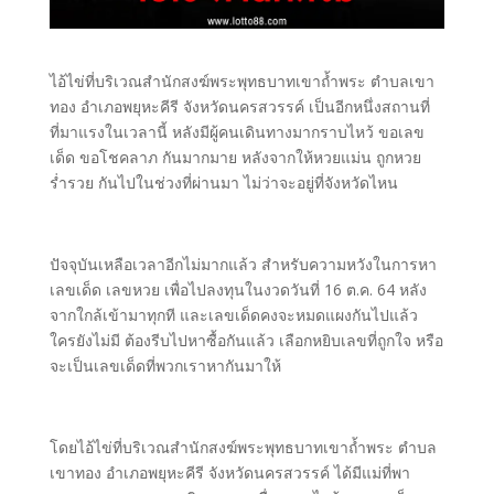
ไอ้ไข่ที่บริเวณสำนักสงฆ์พระพุทธบาทเขาถ้ำพระ ตำบลเขา
ทอง อำเภอพยุหะคีรี จังหวัดนครสวรรค์ เป็นอีกหนึ่งสถานที่
ที่มาแรงในเวลานี้ หลังมีผู้คนเดินทางมากราบไหว้ ขอเลข
เด็ด ขอโชคลาภ กันมากมาย หลังจากให้หวยแม่น ถูกหวย
ร่ำรวย กันไปในช่วงที่ผ่านมา ไม่ว่าจะอยู่ที่จังหวัดไหน
ปัจจุบันเหลือเวลาอีกไม่มากแล้ว สำหรับความหวังในการหา
เลขเด็ด เลขหวย เพื่อไปลงทุนในงวดวันที่ 16 ต.ค. 64 หลัง
จากใกล้เข้ามาทุกที และเลขเด็ดคงจะหมดแผงกันไปแล้ว
ใครยังไม่มี ต้องรีบไปหาซื้อกันแล้ว เลือกหยิบเลขที่ถูกใจ หรือ
จะเป็นเลขเด็ดที่พวกเราหากันมาให้
โดยไอ้ไข่ที่บริเวณสำนักสงฆ์พระพุทธบาทเขาถ้ำพระ ตำบล
เขาทอง อำเภอพยุหะคีรี จังหวัดนครสวรรค์ ได้มีแม่ที่พา