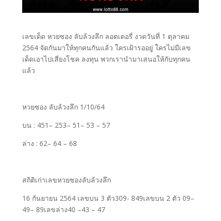
เลขเด็ด หวยซอง ลับล้วงลึก ลอตเตอรี่ งวดวันที่ 1 ตุลาคม
2564 จัดกันมาให้ทุกคนกันแล้ว ใครเฝ้ารออยู่ ใครไม่มีเลข
เด็ดเอาไปเสี่ยงโชค ลงทุน พวกเรานำมาเสนอให้กับทุกคน
แล้ว
หวยซอง ลับล้วงลึก 1/10/64
บน : 451– 253– 51– 53 – 57
ล่าง : 62– 64 – 68
สถิติเก่าเลขหวยซองลับล้วงลึก
16 กันยายน 2564 เลขบน 3 ตัว309- 849เลขบน 2 ตัว 09–
49– 89เลขล่าง40 –43 – 47