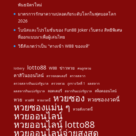
พันธมิตรใหม่
มาตรการรักษาความปลอดภัยระดับโลกในฟุตบอลโลก
2026
โบนัสและโปรโมชั่นของ Fun88 Joker เว็บตรง สิทธิพิเศษ
ที่ออกแบบมาเพื่อผู้เล่นไทย
วิธีสังเกตว่าเป็น “ทางเข้า W88 ของแท้”
lotto88
ข่าวหวย
W88
lottery
คนถูกหวย
คาสิโนออนไลน์
ตรวจลอตเตอรี่
ตรวจสลาก
ตรวจสลากกินแบ่งรัฐบาล
ตรวจหวย
ถูกรางวัลที่ 1
ผลสลาก
ลอตเตอรี่
สล็อตออนไลน์
ผลสลากกินแบ่งรัฐบาล
สลากกินแบ่งรัฐบาล
หวยซอง
หวยซองงวดนี้
หวย
หวย88
หวยงวดนี้
หวยซองแม่น ๆ
หวยดังงวดนี้
หวยออนไลน์
หวยออนไลน์ lotto88
หวยออนไลน์จ่ายสูงสุด