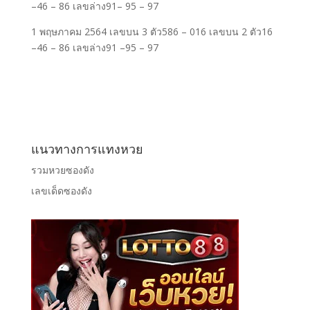
–46 – 86 เลขล่าง91– 95 – 97
1 พฤษภาคม 2564 เลขบน 3 ตัว586 – 016 เลขบน 2 ตัว16
–46 – 86 เลขล่าง91 –95 – 97
แนวทางการแทงหวย
รวมหวยซองดัง
เลขเด็ดซองดัง