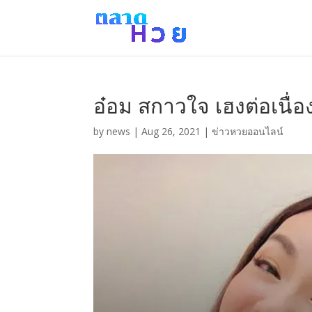
อ๋อม สกาวใจ เฮงต่อเนื่อ
by
news
|
Aug 26, 2021
|
ข่าวหวยออนไลน์