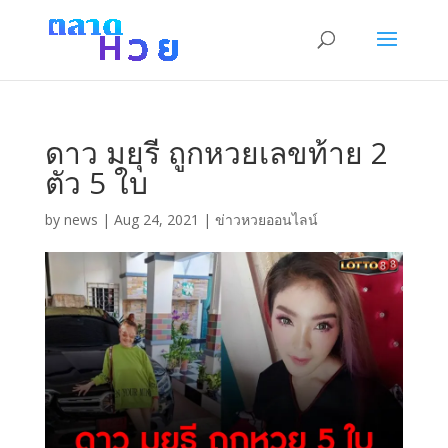
ดาว มยุรี ถูกหวยเลขท้าย 2
ตัว 5 ใบ
by
news
|
Aug 24, 2021
|
ข่าวหวยออนไลน์