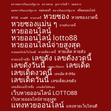
ตรวจสลากกินแบ่งรัฐบาล
ตรวจหวย
ถูกรางวัลที่ 1
ผลสลาก
ลอตเตอรี่
สล็อตออนไลน์
ผลสลากกินแบ่งรัฐบาล
สลากกินแบ่งรัฐบาล
หวยซอง
หวยซองงวดนี้
หวย
หวย88
หวยงวดนี้
หวยซองแม่น ๆ
หวยดังงวดนี้
หวยออนไลน์
หวยออนไลน์ lotto88
หวยออนไลน์จ่ายสูงสุด
หวยเด็ด หวยดัง
หวยเด็ดงวดนี้
หวยออนไลน์เว็บไหนดี
เลขดัง
เลขดังงวดนี้
หวยแม่น้ำหนึ่ง
เลขดังวันนี้
เลขเด็ด
เลขทะเบียนรถ
เลขเด็ดงวดนี้
เลขเด็ด ฟ้าลิขิต
เลขเด็ดวันนี้
เลขเด็ดเลขดัง
เลขเด็ดแม่น้ำหนึ่ง
เลขเด็ดไอ้ส้มฉุน
เว็บหวยออนไลน์ LOTTO88
เว็บหวยออนไลน์จ่ายสูงสุด
แทงหวยออนไลน์
แทงหวยเว็บไหนดี