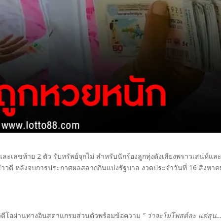
ละเลขท้าย 2 ตัว รับทรัพย์จุกไม่ สำหรับนักร้องลูกทุ่งดังเสียงพราวเสน่ห์แ
ศข่าวดี หลังจบการประกาศผลสลากกินแบ่งรัฐบาล งวดประจำวันที่ 16 สิงหาค
ลิปวิดีโอผ่านทางอินสตาแกรมส่วนตัวพร้อมข้อความ
” ว่าจะไม่โพสต์ละ แต่สุน