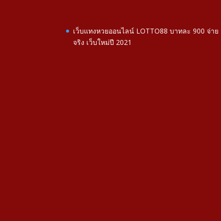
เว็บแทงหวยออนไลน์ LOTTO88 บาทละ 900 จ่าย
จริง เว็บใหม่ปี 2021