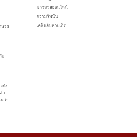
ข่าวหวยออนไลน์
ความรู้พนัน
เคล็ดลับหวยเด็ด
ูกหวย
กับ
งยัง
ล้ว
็นว่า