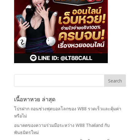
เนื้อหาหวย ล่าสุด
โปรฝาก ถอนช่วงฟุตบอลโลกของ W88 รวดเร็วและคุ้มค่า
หรือไม่
อนาคตของความร่วมมือระหว่าง W88 Thailand กับ
พันธมิตรใหม่