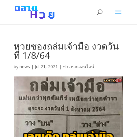
หวยซองถล่มเจ้ามือ งวดวัน
ที่ 1/8/64
by
news
|
Jul 21, 2021
|
ข่าวหวยออนไลน์