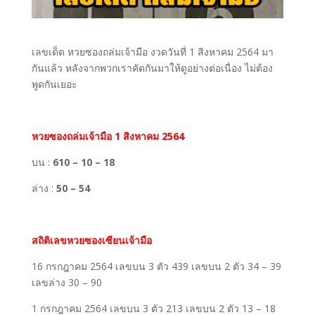
เลขเด็ด หวยซองถล่มเจ้ามือ งวดวันที่ 1 สิงหาคม 2564 มา
กันแล้ว หลังจากพวกเราคัดกันมาให้ดูอย่างต่อเนื่อง ไม่ต้อง
พูดกันเยอะ
หวยซองถล่มเจ้ามือ 1 สิงหาคม 2564
บน :
610 – 10 – 18
ล่าง :
50 – 54
สถิติเลขหวยซองเซียนเจ้ามือ
16 กรกฎาคม 2564 เลขบน 3 ตัว 439 เลขบน 2 ตัว 34 – 39
เลขล่าง 30 – 90
1 กรกฎาคม 2564 เลขบน 3 ตัว 213 เลขบน 2 ตัว 13 – 18