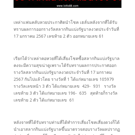
เหล่าแฟนคลับหวยประกาศิตนำโชค เฮลั่นหลังจากที่ได้รับ
ทราบผลการออกรางวัลสลากกินแบ่งรัฐบาลงวดประจำวันที่
17 มกราคม 2567 เลขท้าย 2 ตัว ออกหมายเลข 61
เรียกได้ว่าเหล่าคอหวยที่ได้เสี่ยงโชคซื้อสลากกินแบ่งรัฐบาล
คงจะมีความสุขน่าดูเพราะได้รับทราบผลการประกาศออก
รางวัลสลากกินแบ่งรัฐบาลงวดประจำวันที่ 17 มกราคม
2567 กันไปแล้วโดย รางวัลที่ 1 ได้แก่หมายเลข 105979
รางวัลเลขหน้า 3 ตัว ได้แก่หมายเลข 429- 931 รางวัล
เลขท้าย 3 ตัว ได้แก่หมายเลข 196- 635 สุดท้ายก็รางวัล
เลขท้าย 2 ตัว ได้แก่หมายเลข 61
หลังจาทที่ได้รับทราบท่านที่ได้ทำการเสี่ยงโชคเสี่ยงดวงก็ได้
นำเอาสลากกินแบ่งรัฐบาลขึ้นมาตรวจสอบรางวัลผลปรากฏ