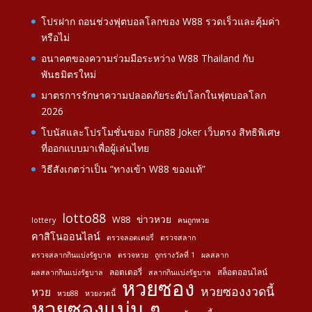
โปรฝาก ถอนช่วงฟุตบอลโลกของ W88 รวดเร็วและคุ้มค่า
หรือไม่
อนาคตของความร่วมมือระหว่าง W88 Thailand กับ
พันธมิตรใหม่
มาตรการรักษาความปลอดภัยระดับโลกในฟุตบอลโลก
2026
โบนัสและโปรโมชั่นของ Fun88 Joker เว็บตรง สิทธิพิเศษ
ที่ออกแบบมาเพื่อผู้เล่นไทย
วิธีสังเกตว่าเป็น “ทางเข้า W88 ของแท้”
lotto88
ข่าวหวย
W88
lottery
คนถูกหวย
คาสิโนออนไลน์
ตรวจลอตเตอรี่
ตรวจสลาก
ตรวจสลากกินแบ่งรัฐบาล
ตรวจหวย
ถูกรางวัลที่ 1
ผลสลาก
ลอตเตอรี่
สล็อตออนไลน์
ผลสลากกินแบ่งรัฐบาล
สลากกินแบ่งรัฐบาล
หวยซอง
หวยซองงวดนี้
หวย
หวย88
หวยงวดนี้
หวยซองแม่น ๆ