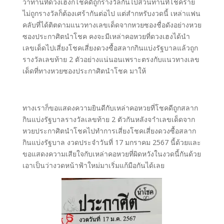
ว่าท่านที่ดวงเฮงก็โชคดีถูกรางวัลกันไปส่วนท่านที่โชคร้าย
ไม่ถูกรางวัลก็ต้องเศร้ากันต่อไป แต่สำกหรับงวดนี้ เหล่าแฟน
คลับที่ได้ติตดามแนวทางเลขเด็ดจากหวยซองชื่อดังอย่างหวย
ซองประกาศิตนำโชค คงจะมีเหล่าคอหวยที่ดวงเฮงได้นำ
เลขเด็ดไปเสี่ยงโชคเสี่ยงดวงซื้อสลากกินแบ่งรัฐบาลแล้วถูก
รางวัลเลขท้าย 2 ตัวอย่างแน่นอนเพราะตรงกับแนวทางเลข
เด็ดที่ทางหวยซองประกาศิตนำโชค มาให้
ทางเราก็ขอแสดงความยินดีกับเหล่าคอหวยที่โชคดีถูกสลาก
กินแบ่งรัฐบาลรางวัลเลขท้าย 2 ตัวกันหลังจาำเลขเด็ดจาก
หวยประกาศิตนำโชคไปทำการเสี่ยงโชคเสี่ยงดวงซื้อสลาก
กินแบ่งรัฐบาล งวดประจำวันที่ 17 มกราคม 2567 นี้ด้วยและ
ขอแสดงความเสียใจกับเหล่าคอหวยที่ผิดหวังในงวดนี้กันด้วย
เอาเป็นว่างวดหน้าฟ้าใหม่มาเริ่มแก้มือกันได้เลย