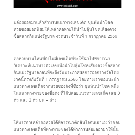
ปล่อยออกมาแล้วสำหรับแนวทางเลขเด็ด ขุนพันนำโชค
หวยซอยยอดนิยมให้เหล่าคอหวยได้นำไปลุ้นโชคเสี่ยงดวง
ซื้อสลากกินแบ่งรัฐบาล งวดประจำวันที่ 1 กรกฎาคม 2566
คอหวยท่านไหนที่ยังไม่มีเลขเด็ดที่จะใช้นำไปพิจารณา
วิเคราะห์แนวทางตัวเลขเพื่อนำไปลุ้นโชคเสี่ยงดวงซื้อสลาก
กินแบ่งรัฐบาลก่อนที่จะถึงวันประกาศผลการออกรางวัลโดย
งวดนี้ตรงกับวันที่ 1 กรกฎาคม 2566 โดยทางเราขอแนะนำ
แนวทางเลขเด็ดจากหวยซองดังที่ชื่อว่า ขุนพันนำโชค หนึ่ง
ในแนวทางหวยซองชื่อดัง ที่ได้ปล่อยแนวทางเลขเด็ด เลข 3
ตัว และ 2 ตัว บน – ล่าง
ให้บรรดาเหล่าคอหวยได้พิจารณาตัดสินใจกันเอาเองว่าชอบ
แนวทางเลขเด็ดที่ทางหวยซองได้ทำการปล่อยออกมาให้นั้น