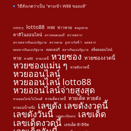
วิธีสังเกตว่าเป็น “ทางเข้า W88 ของแท้”
lotto88
ข่าวหวย
W88
lottery
คนถูกหวย
คาสิโนออนไลน์
ตรวจลอตเตอรี่
ตรวจสลาก
ตรวจสลากกินแบ่งรัฐบาล
ตรวจหวย
ถูกรางวัลที่ 1
ผลสลาก
ลอตเตอรี่
สล็อตออนไลน์
ผลสลากกินแบ่งรัฐบาล
สลากกินแบ่งรัฐบาล
หวยซอง
หวยซองงวดนี้
หวย
หวย88
หวยงวดนี้
หวยซองแม่น ๆ
หวยดังงวดนี้
หวยออนไลน์
หวยออนไลน์ lotto88
หวยออนไลน์จ่ายสูงสุด
หวยเด็ด หวยดัง
หวยเด็ดงวดนี้
หวยออนไลน์เว็บไหนดี
เลขดัง
เลขดังงวดนี้
หวยแม่น้ำหนึ่ง
เลขดังวันนี้
เลขเด็ด
เลขทะเบียนรถ
เลขเด็ดงวดนี้
เลขเด็ด ฟ้าลิขิต