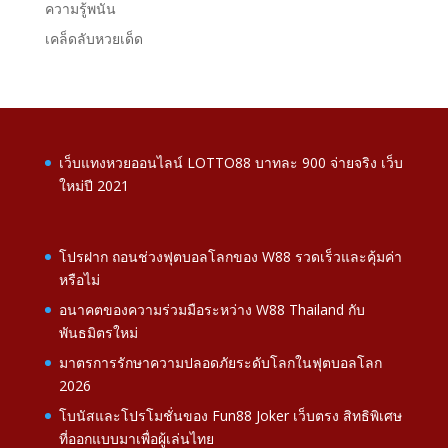
ความรู้พนัน
เคล็ดลับหวยเด็ด
เว็บแทงหวยออนไลน์ LOTTO88 บาทละ 900 จ่ายจริง เว็บ
ใหม่ปี 2021
โปรฝาก ถอนช่วงฟุตบอลโลกของ W88 รวดเร็วและคุ้มค่า
หรือไม่
อนาคตของความร่วมมือระหว่าง W88 Thailand กับ
พันธมิตรใหม่
มาตรการรักษาความปลอดภัยระดับโลกในฟุตบอลโลก
2026
โบนัสและโปรโมชั่นของ Fun88 Joker เว็บตรง สิทธิพิเศษ
ที่ออกแบบมาเพื่อผู้เล่นไทย