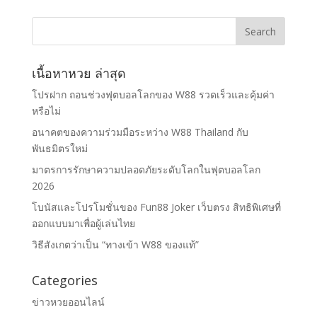
เนื้อหาหวย ล่าสุด
โปรฝาก ถอนช่วงฟุตบอลโลกของ W88 รวดเร็วและคุ้มค่า
หรือไม่
อนาคตของความร่วมมือระหว่าง W88 Thailand กับ
พันธมิตรใหม่
มาตรการรักษาความปลอดภัยระดับโลกในฟุตบอลโลก
2026
โบนัสและโปรโมชั่นของ Fun88 Joker เว็บตรง สิทธิพิเศษที่
ออกแบบมาเพื่อผู้เล่นไทย
วิธีสังเกตว่าเป็น “ทางเข้า W88 ของแท้”
Categories
ข่าวหวยออนไลน์