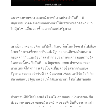
แนวทางหวยซอง จอมขมังเวทย์ งวดประจำวันที่ 16
มิถุนายน 2566 ปล่อยออกมาแล้วให้บรรดาเหล่าคอหวยนำ
ไปลุ้นโชคเสี่ยงดวงซื้อสลากกินแบ่งรัฐบาล
เอาเป็นว่าคอหวยที่ท่านที่ยังไม่มีเลขเด็ดโดนใจจะนำไปเสี่ยง
โชคเสี่ยงดวงซื้อสลากกินแบ่งรัฐบาลก่อนที่ทางสำนักงาน
กองสลากกินแบ่งรัฐบาลจทำการประกาศผลการออกรางวัล
โดยงวดนี้ตรงกับวันที่ 16 มิถุนายน 2566 สำหรับคอหวย
ท่านไหนที่ได้ทำการเสี่ยงโชคเสี่ยงดวงซื้อสลากกินแบ่ง
รัฐบาล งวดประจำวันที่ 16 มิถุนายน 2566 เอาไว้แล้วก็เก็บ
สลากกินแบ่งรัฐบาลเอาไว้ให้ดีแล้วมาลุ้นโชคไปพร้อมกัน
ส่วนท่านที่ยังไม่มีเลขเด็ดโดนใจเราขอแนะนำหวยซองชื่อ
ดังอย่างหวยซอง จอมขมังเวทย์ หวซองที่เป็นที่บรรดาเหล่า