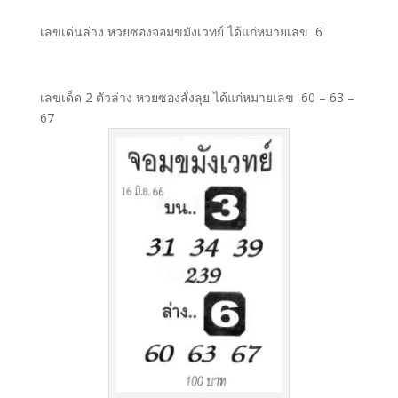
เลขเด่นล่าง หวยซองจอมขมังเวทย์ ได้แก่หมายเลข 6
เลขเด็ด 2 ตัวล่าง หวยซองสั่งลุย ได้แก่หมายเลข 60 – 63 –
67