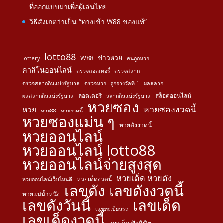
ที่ออกแบบมาเพื่อผู้เล่นไทย
วิธีสังเกตว่าเป็น “ทางเข้า W88 ของแท้”
lotto88
ข่าวหวย
W88
lottery
คนถูกหวย
คาสิโนออนไลน์
ตรวจลอตเตอรี่
ตรวจสลาก
ตรวจสลากกินแบ่งรัฐบาล
ตรวจหวย
ถูกรางวัลที่ 1
ผลสลาก
ลอตเตอรี่
สล็อตออนไลน์
ผลสลากกินแบ่งรัฐบาล
สลากกินแบ่งรัฐบาล
หวยซอง
หวยซองงวดนี้
หวย
หวย88
หวยงวดนี้
หวยซองแม่น ๆ
หวยดังงวดนี้
หวยออนไลน์
หวยออนไลน์ lotto88
หวยออนไลน์จ่ายสูงสุด
หวยเด็ด หวยดัง
หวยเด็ดงวดนี้
หวยออนไลน์เว็บไหนดี
เลขดัง
เลขดังงวดนี้
หวยแม่น้ำหนึ่ง
เลขดังวันนี้
เลขเด็ด
เลขทะเบียนรถ
เลขเด็ดงวดนี้