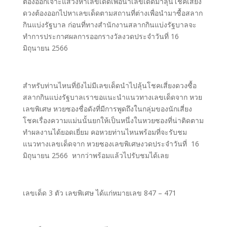
ต้องออกเจาะแสวงหาเลขเด็ดเพื่อนำเลขเด็ดมาลุ้นโชคเสี่ยง
ดวงต้องออกไปหาเลขเด็ดตามสถานที่ต่างเพื่อนำมาซื้อสลาก
กินแบ่งรัฐบาล ก่อนที่ทางสำนักงานสลากกินแบ่งรัฐบาลจะ
ทำการประกาศผลการออกรางวัลงวดประจำวันที่ 16
มิถุนายน 2566
สำหรับท่านไหนที่ยังไม่มีเลขเด็ดนำไปลุ้นโชคเสี่ยงดวงซื้อ
สลากกินแบ่งรัฐบาลเราขอแนะนำแนวทางเลขเด็ดจาก หวย
เลขพิเศษ หวยซองชื่อดังที่มีการพูดถึงในกลุ่มของนักเสี่ยง
โชคเรื่องความแม่นนั้นยกให้เป็นหนึ่งในหวยซองที่น่าติดตาม
ทำผลงานได้ยอดเยี่ยม คอหวยท่านไหนพร้อมที่จะรับชม
แนวทางเลขเด็ดจาก หวยซองเลขพิเศษงวดประจำวันที่ 16
มิถุนายน 2566 หากว่าพร้อมแล้วไปรับชมได้เลย
เลขเด็ด 3 ตัว เลขพิเศษ ได้แก่หมายเลข 847 – 471