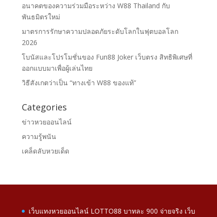
อนาคตของความร่วมมือระหว่าง W88 Thailand กับ
พันธมิตรใหม่
มาตรการรักษาความปลอดภัยระดับโลกในฟุตบอลโลก
2026
โบนัสและโปรโมชั่นของ Fun88 Joker เว็บตรง สิทธิพิเศษที่
ออกแบบมาเพื่อผู้เล่นไทย
วิธีสังเกตว่าเป็น “ทางเข้า W88 ของแท้”
Categories
ข่าวหวยออนไลน์
ความรู้พนัน
เคล็ดลับหวยเด็ด
เว็บแทงหวยออนไลน์ LOTTO88 บาทละ 900 จ่ายจริง เว็บ