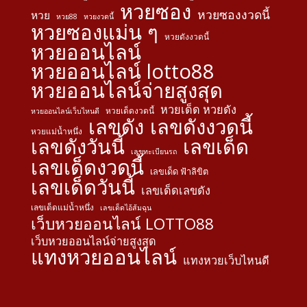
หวยซอง
หวยซองงวดนี้
หวย
หวย88
หวยงวดนี้
หวยซองแม่น ๆ
หวยดังงวดนี้
หวยออนไลน์
หวยออนไลน์ lotto88
หวยออนไลน์จ่ายสูงสุด
หวยเด็ด หวยดัง
หวยเด็ดงวดนี้
หวยออนไลน์เว็บไหนดี
เลขดัง
เลขดังงวดนี้
หวยแม่น้ำหนึ่ง
เลขดังวันนี้
เลขเด็ด
เลขทะเบียนรถ
เลขเด็ดงวดนี้
เลขเด็ด ฟ้าลิขิต
เลขเด็ดวันนี้
เลขเด็ดเลขดัง
เลขเด็ดแม่น้ำหนึ่ง
เลขเด็ดไอ้ส้มฉุน
เว็บหวยออนไลน์ LOTTO88
เว็บหวยออนไลน์จ่ายสูงสุด
แทงหวยออนไลน์
แทงหวยเว็บไหนดี