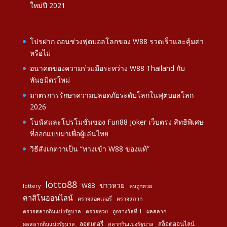
ใหม่ปี 2021
โปรฝาก ถอนช่วงฟุตบอลโลกของ W88 รวดเร็วและคุ้มค่า
หรือไม่
อนาคตของความร่วมมือระหว่าง W88 Thailand กับ
พันธมิตรใหม่
มาตรการรักษาความปลอดภัยระดับโลกในฟุตบอลโลก
2026
โบนัสและโปรโมชั่นของ Fun88 Joker เว็บตรง สิทธิพิเศษ
ที่ออกแบบมาเพื่อผู้เล่นไทย
วิธีสังเกตว่าเป็น “ทางเข้า W88 ของแท้”
lotto88
ข่าวหวย
W88
lottery
คนถูกหวย
คาสิโนออนไลน์
ตรวจลอตเตอรี่
ตรวจสลาก
ตรวจสลากกินแบ่งรัฐบาล
ตรวจหวย
ถูกรางวัลที่ 1
ผลสลาก
ลอตเตอรี่
สล็อตออนไลน์
ผลสลากกินแบ่งรัฐบาล
สลากกินแบ่งรัฐบาล