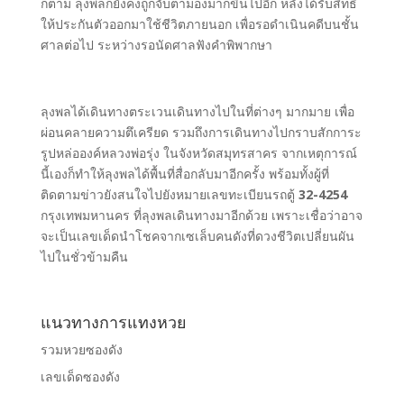
ก็ตาม ลุงพลก็ยังคงถูกจับตามองมากขึ้นไปอีก หลังได้รับสิทธิ์
ให้ประกันตัวออกมาใช้ชีวิตภายนอก เพื่อรอดำเนินคดีบนชั้น
ศาลต่อไป ระหว่างรอนัดศาลฟังคำพิพากษา
ลุงพลได้เดินทางตระเวนเดินทางไปในที่ต่างๆ มากมาย เพื่อ
ผ่อนคลายความตึเครียด รวมถึงการเดินทางไปกราบสักการะ
รูปหล่อองค์หลวงพ่อรุ่ง ในจังหวัดสมุทรสาคร จากเหตุการณ์
นี้เองก็ทำให้ลุงพลได้พื้นที่สื่อกลับมาอีกครั้ง พร้อมทั้งผู้ที่
ติดตามข่าวยังสนใจไปยังหมายเลขทะเบียนรถตู้
32-4254
กรุงเทพมหานคร ที่ลุงพลเดินทางมาอีกด้วย เพราะเชื่อว่าอาจ
จะเป็นเลขเด็ดนำโชคจากเซเล็บคนดังที่ดวงชีวิตเปลี่ยนผัน
ไปในชั่วข้ามคืน
แนวทางการแทงหวย
รวมหวยซองดัง
เลขเด็ดซองดัง