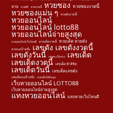
หวยซอง
หวยซองงวดนี้
หวย
หวย88
หวยงวดนี้
หวยซองแม่น ๆ
หวยดังงวดนี้
หวยออนไลน์
หวยออนไลน์ lotto88
หวยออนไลน์จ่ายสูงสุด
หวยเด็ด หวยดัง
หวยเด็ดงวดนี้
หวยออนไลน์เว็บไหนดี
เลขดัง
เลขดังงวดนี้
หวยแม่น้ำหนึ่ง
เลขดังวันนี้
เลขเด็ด
เลขทะเบียนรถ
เลขเด็ดงวดนี้
เลขเด็ด ฟ้าลิขิต
เลขเด็ดวันนี้
เลขเด็ดเลขดัง
เลขเด็ดแม่น้ำหนึ่ง
เลขเด็ดไอ้ส้มฉุน
เว็บหวยออนไลน์ LOTTO88
เว็บหวยออนไลน์จ่ายสูงสุด
แทงหวยออนไลน์
แทงหวยเว็บไหนดี