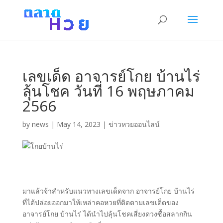
เลขเด็ด อาจารย์โกย บ้านไร่
ลุ้นโชค วันที่ 16 พฤษภาคม
2566
by
news
|
May 14, 2023
|
ข่าวหวยออนไลน์
มาแล้วจ้าสำหรับแนวทางเลขเด็ดจาก อาจารย์โกย บ้านไร่
ที่ได้ปล่อยออกมาให้เหล่าคอหวยที่ติดตามเลขเด็ดของ
อาจารย์โกย บ้านไร่ ได้นำไปลุ้นโชคเสี่ยงดวงซื้อสลากกิน