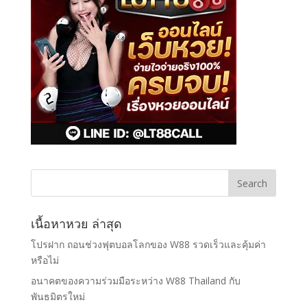
เนื้อหาหวย ล่าสุด
โปรฝาก ถอนช่วงฟุตบอลโลกของ W88 รวดเร็วและคุ้มค่า
หรือไม่
อนาคตของความร่วมมือระหว่าง W88 Thailand กับ
พันธมิตรใหม่