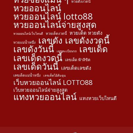
หวยดังงวดนี้
หวยออนไลน์
หวยออนไลน์ lotto88
หวยออนไลน์จ่ายสูงสุด
หวยเด็ด หวยดัง
หวยเด็ดงวดนี้
หวยออนไลน์เว็บไหนดี
เลขดัง
เลขดังงวดนี้
หวยแม่น้ำหนึ่ง
เลขดังวันนี้
เลขเด็ด
เลขทะเบียนรถ
เลขเด็ดงวดนี้
เลขเด็ด ฟ้าลิขิต
เลขเด็ดวันนี้
เลขเด็ดเลขดัง
เลขเด็ดแม่น้ำหนึ่ง
เลขเด็ดไอ้ส้มฉุน
เว็บหวยออนไลน์ LOTTO88
เว็บหวยออนไลน์จ่ายสูงสุด
แทงหวยออนไลน์
แทงหวยเว็บไหนดี