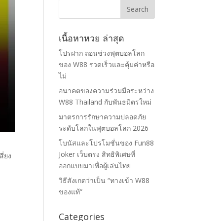
เนื้อหาหวย ล่าสุด
โปรฝาก ถอนช่วงฟุตบอลโลก
ของ W88 รวดเร็วและคุ้มค่าหรือ
ไม่
อนาคตของความร่วมมือระหว่าง
W88 Thailand กับพันธมิตรใหม่
มาตรการรักษาความปลอดภัย
ระดับโลกในฟุตบอลโลก 2026
โบนัสและโปรโมชั่นของ Fun88
Joker เว็บตรง สิทธิพิเศษที่
ี่ยง
ออกแบบมาเพื่อผู้เล่นไทย
วิธีสังเกตว่าเป็น “ทางเข้า W88
ของแท้”
Categories