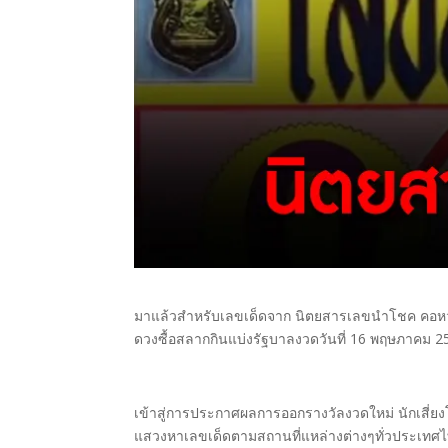
มาแล้วสำหรับเลขเด็ดจาก นิตยสารเลขนำโชค คอหวย
ดวงซื้อสลากกินแบ่งรัฐบาลงวดวันที่ 16 พฤษภาคม 
เข้าสู่การประกาศผลการออกรางวัลงวดใหม่ นักเสี่
แสวงหาเลขเด็ดตามสถานที่แหล่างต่างๆทั่วประเทศไทย