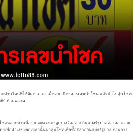
ท่านไหนที่ได้ติดตามเลขเด็ดจาก นิตยสารเลขนำโชค แล้วนำไปลุ้นโชคเส
2566 ห้ามพลาด
ยงโชคหลายท่านที่อยากจะดวงเฮงถูกรางวัลสลากกินแบ่งรัฐบาลต้องออกเจาะ
เพื่อนำเลขเด็ดเหล่านั้นมาลุ้นโชคเพื่อซื้อสลากกินแบ่งรัฐบาล ก่อนการ