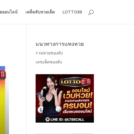
ยออนไลน์
เคล็ดลับหวยเด็ด
LOTTO88
แนวทางการแทงหวย
รวมหวยซองดัง
เลขเด็ดซองดัง