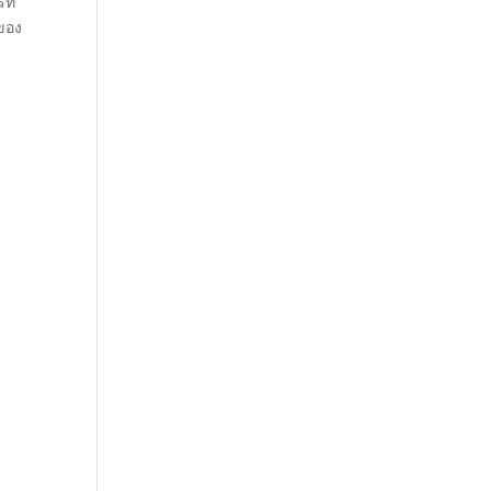
ที่
ของ