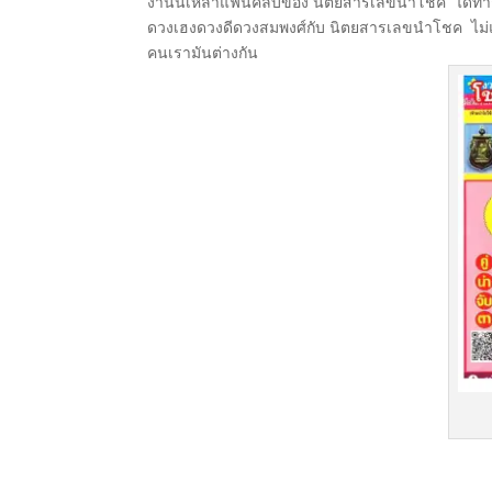
งานนี้เหล่าแฟนคลับของ นิตยสารเลขนำโชค ได้ทำการ
ดวงเฮงดวงดีดวงสมพงศ์กับ นิตยสารเลขนำโชค ไม่แน
คนเรามันต่างกัน