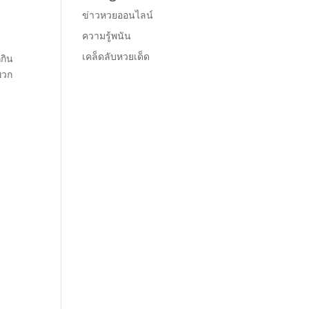
ข่าวหวยออนไลน์
ความรู้พนัน
เคล็ดลับหวยเด็ด
กิน
พวก