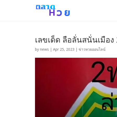
เลขเด็ด ลือลั่นสนั่นเมือ
by
news
|
Apr 25, 2023
|
ข่าวหวยออนไลน์