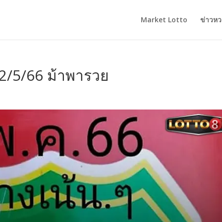
Market Lotto
ข่าวหว
ง 2/5/66 ม้าพารวย