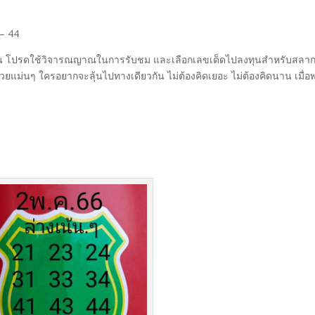
 – 44
กัน โปรดใช้วิจารณญาณในการรับชม และเลือกเลขเด็ดไปลงทุนสำหรับสลาก
หวยแม่นๆ ใครอยากจะลุ้นไปทางเดียวกัน ไม่ต้องคิดเยอะ ไม่ต้องคิดนาน เมื่อ