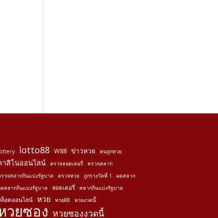
lotto88
ข่าวหวย
W88
ottery
คนถูกหวย
คาสิโนออนไลน์
ตรวจลอตเตอรี่
ตรวจสลาก
ตรวจสลากกินแบ่งรัฐบาล
ตรวจหวย
ถูกรางวัลที่ 1
ผลสลาก
ลอตเตอรี่
ผลสลากกินแบ่งรัฐบาล
สลากกินแบ่งรัฐบาล
หวย
สล็อตออนไลน์
หวย88
หวยงวดนี้
หวยซอง
หวยซองงวดนี้