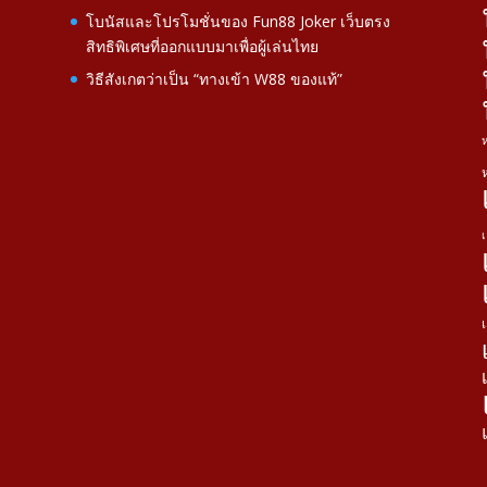
โบนัสและโปรโมชั่นของ Fun88 Joker เว็บตรง
สิทธิพิเศษที่ออกแบบมาเพื่อผู้เล่นไทย
วิธีสังเกตว่าเป็น “ทางเข้า W88 ของแท้”
ห
ห
เ