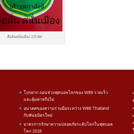
ลือลั่นสนั่นเมือง 2/5/66
โปรฝาก ถอนช่วงฟุตบอลโลกของ W88 รวดเร็ว
l
และคุ้มค่าหรือไม่
อนาคตของความร่วมมือระหว่าง W88 Thailand
กับพันธมิตรใหม่
มาตรการรักษาความปลอดภัยระดับโลกในฟุตบอล
โลก 2026