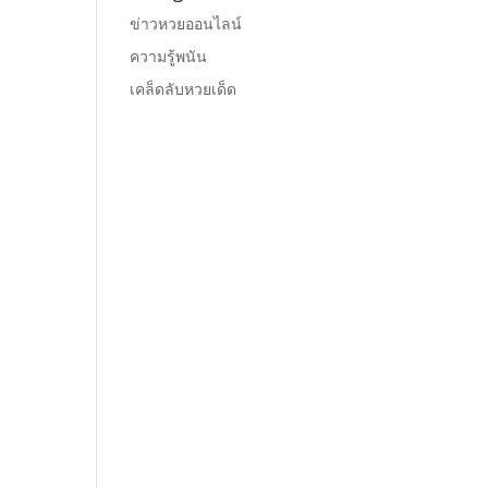
ข่าวหวยออนไลน์
ความรู้พนัน
เคล็ดลับหวยเด็ด