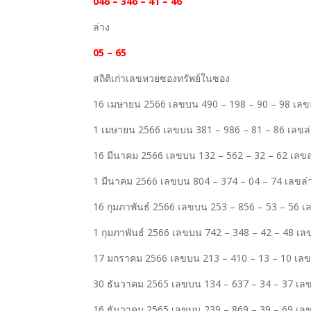
046 – 346 – 41 – 46
ล่าง
05 – 65
สถิติเก่าเลขหวยซองทรัพย์ในซอง
16 เมษายน 2566 เลขบน 490 – 198 – 90 – 98 เลขล
1 เมษายน 2566 เลขบน 381 – 986 – 81 – 86 เลขล่
16 มีนาคม 2566 เลขบน 132 – 562 – 32 – 62 เลขล
1 มีนาคม 2566 เลขบน 804 – 374 – 04 – 74 เลขล่
16 กุมภาพันธ์ 2566 เลขบน 253 – 856 – 53 – 56 เ
1 กุมภาพันธ์ 2566 เลขบน 742 – 348 – 42 – 48 เลข
17 มกราคม 2566 เลขบน 213 – 410 – 13 – 10 เลขล
30 ธันวาคม 2565 เลขบน 134 – 637 – 34 – 37 เลข
16 ธันวาคม 2565 เลขบน 239 – 869 – 39 – 69 เลข