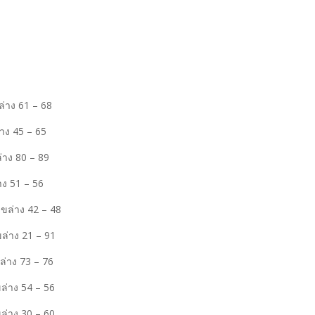
่าง 61 – 68
าง 45 – 65
่าง 80 – 89
าง 51 – 56
ลขล่าง 42 – 48
ล่าง 21 – 91
่าง 73 – 76
ล่าง 54 – 56
ล่าง 30 – 60