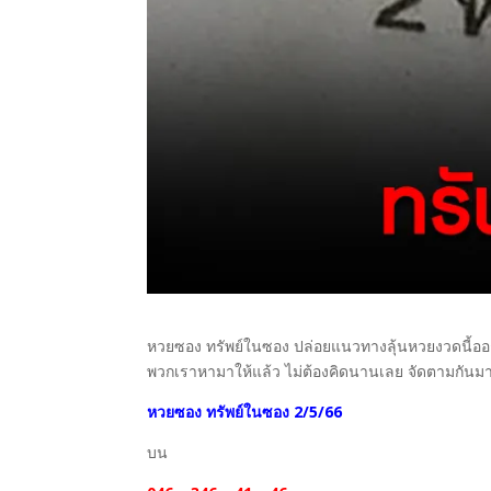
หวยซอง ทรัพย์ในซอง ปล่อยแนวทางลุ้นหวยงวดนี้ออกมา
พวกเราหามาให้แล้ว ไม่ต้องคิดนานเลย จัดตามกันมา
หวยซอง ทรัพย์ในซอง 2/5/66
บน