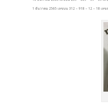
1 ธันวาคม 2565 เลขบน 312 – 918 – 12 – 18 เลขล