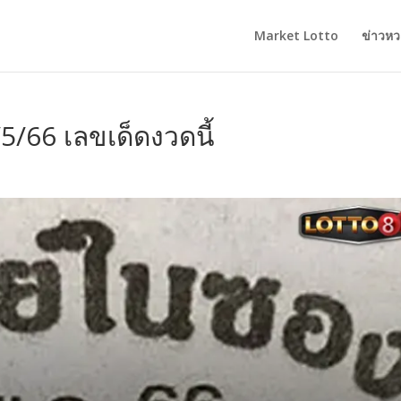
Market Lotto
ข่าวหว
/66 เลขเด็ดงวดนี้