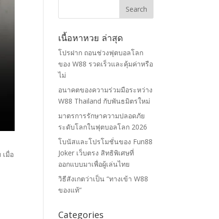
เนื้อหาหวย ล่าสุด
โปรฝาก ถอนช่วงฟุตบอลโลก
ของ W88 รวดเร็วและคุ้มค่าหรือ
ไม่
อนาคตของความร่วมมือระหว่าง
W88 Thailand กับพันธมิตรใหม่
มาตรการรักษาความปลอดภัย
ระดับโลกในฟุตบอลโลก 2026
โบนัสและโปรโมชั่นของ Fun88
Joker เว็บตรง สิทธิพิเศษที่
เมื่อ
ออกแบบมาเพื่อผู้เล่นไทย
วิธีสังเกตว่าเป็น “ทางเข้า W88
ของแท้”
Categories