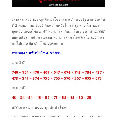
เลขเด็ด หวยซอง ขุนพันนำโชค สลากกินแบ่งรัฐบาล งวดวัน
ที่ 2 พฤษภาคม 2566 กับความหวังในการถูกหวย ใครอยาก
ถูกหวย เลขเด็ดแจกฟรี พวกเราหากันมาให้ทุกงวด พร้อมสถิติ
ย้อนหลัง ตามกันมาได้เลย พวกเราหามาให้แล้ว ใครอยากจะ
ลุ้นไปทางเดียวกัน ไม่ต้องคิดนาน
หวยซอง ขุนพันนำโชค 2/5/66
เลข 3 ตัว
740 – 704 – 470 – 407 – 047 – 074 – 743 – 734 – 437 –
473 – 347 – 374 – 750 – 705 – 570 – 507 – 075 – 075
เลข 2 ตัว
43 – 34 – 51 – 15 – 57 – 75 – 58 – 85 – 52 – 25
สถิติเก่าเลขหวยซอง ขุนพันนำโชค
16 เมษายน 2566 เลข 2 ตัว 40 – 04 – 91 – 19 – 45 – 54 –