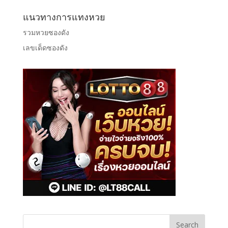
แนวทางการแทงหวย
รวมหวยซองดัง
เลขเด็ดซองดัง