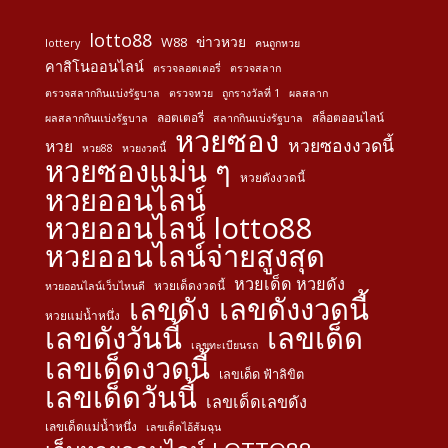
lotto88
ข่าวหวย
W88
lottery
คนถูกหวย
คาสิโนออนไลน์
ตรวจลอตเตอรี่
ตรวจสลาก
ตรวจสลากกินแบ่งรัฐบาล
ตรวจหวย
ถูกรางวัลที่ 1
ผลสลาก
ลอตเตอรี่
สล็อตออนไลน์
ผลสลากกินแบ่งรัฐบาล
สลากกินแบ่งรัฐบาล
หวยซอง
หวยซองงวดนี้
หวย
หวย88
หวยงวดนี้
หวยซองแม่น ๆ
หวยดังงวดนี้
หวยออนไลน์
หวยออนไลน์ lotto88
หวยออนไลน์จ่ายสูงสุด
หวยเด็ด หวยดัง
หวยเด็ดงวดนี้
หวยออนไลน์เว็บไหนดี
เลขดัง
เลขดังงวดนี้
หวยแม่น้ำหนึ่ง
เลขดังวันนี้
เลขเด็ด
เลขทะเบียนรถ
เลขเด็ดงวดนี้
เลขเด็ด ฟ้าลิขิต
เลขเด็ดวันนี้
เลขเด็ดเลขดัง
เลขเด็ดแม่น้ำหนึ่ง
เลขเด็ดไอ้ส้มฉุน