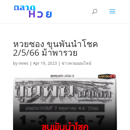
หวยซอง ขุนพันนำโชค
2/5/66 ม้าพารวย
by
news
|
Apr 19, 2023
|
ข่าวหวยออนไลน์