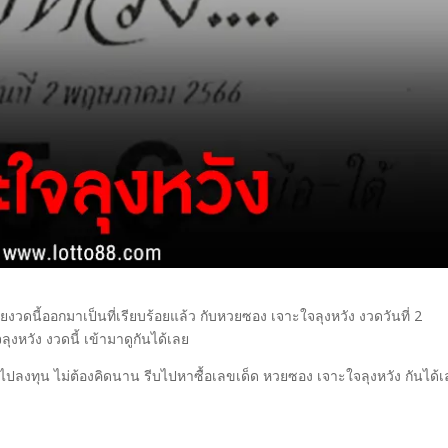
วดนี้ออกมาเป็นที่เรียบร้อยแล้ว กับหวยซอง เจาะใจลุงหวัง งวดวันที่ 2
หวัง งวดนี้ เข้ามาดูกันได้เลย
งทุน ไม่ต้องคิดนาน รีบไปหาซื้อเลขเด็ด หวยซอง เจาะใจลุงหวัง กันได้เ