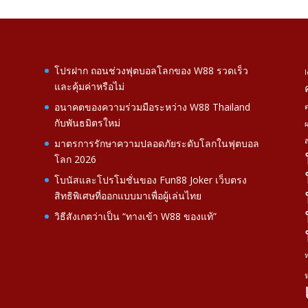
โปรฝาก ถอนช่วงฟุตบอลโลกของ W88 รวดเร็ว
l
และคุ้มค่าหรือไม่
อนาคตของความร่วมมือระหว่าง W88 Thailand
กับพันธมิตรใหม่
มาตรการรักษาความปลอดภัยระดับโลกในฟุตบอล
โลก 2026
โบนัสและโปรโมชั่นของ Fun88 Joker เว็บตรง
สิทธิพิเศษที่ออกแบบมาเพื่อผู้เล่นไทย
วิธีสังเกตว่าเป็น “ทางเข้า W88 ของแท้”
ห
ห