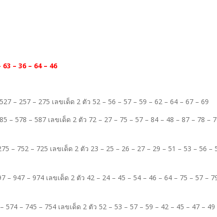
– 63 – 36 – 64 – 46
527 – 257 – 275 เลขเด็ด 2 ตัว 52 – 56 – 57 – 59 – 62 – 64 – 67 – 69
5 – 578 – 587 เลขเด็ด 2 ตัว 72 – 27 – 75 – 57 – 84 – 48 – 87 – 78 – 7
75 – 752 – 725 เลขเด็ด 2 ตัว 23 – 25 – 26 – 27 – 29 – 51 – 53 – 56 – 
7 – 947 – 974 เลขเด็ด 2 ตัว 42 – 24 – 45 – 54 – 46 – 64 – 75 – 57 – 7
 – 574 – 745 – 754 เลขเด็ด 2 ตัว 52 – 53 – 57 – 59 – 42 – 45 – 47 – 49