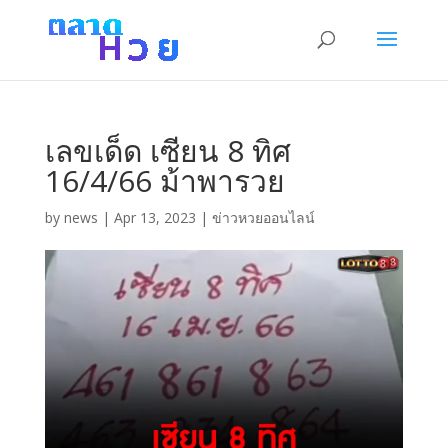
เลขเด็ด เซียน 8 ทิศ
16/4/66 ม้าพารวย
by
news
|
Apr 13, 2023
|
ข่าวหวยออนไลน์