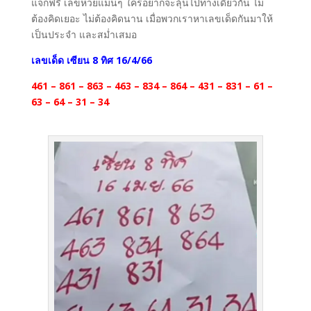
แจกฟรี เลขหวยแม่นๆ ใครอยากจะลุ้นไปทางเดียวกัน ไม่
ต้องคิดเยอะ ไม่ต้องคิดนาน เมื่อพวกเราหาเลขเด็ดกันมาให้
เป็นประจำ และสม่ำเสมอ
เลขเด็ด เซียน 8 ทิศ 16/4/66
461 – 861 – 863 – 463 – 834 – 864 – 431 – 831 – 61 –
63 – 64 – 31 – 34