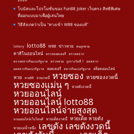
โบนัสและโปรโมชั่นของ Fun88 Joker เว็บตรง สิทธิพิเศษ
ที่ออกแบบมาเพื่อผู้เล่นไทย
วิธีสังเกตว่าเป็น “ทางเข้า W88 ของแท้”
lotto88
ข่าวหวย
W88
lottery
คนถูกหวย
คาสิโนออนไลน์
ตรวจลอตเตอรี่
ตรวจสลาก
ตรวจสลากกินแบ่งรัฐบาล
ตรวจหวย
ถูกรางวัลที่ 1
ผลสลาก
ลอตเตอรี่
สล็อตออนไลน์
ผลสลากกินแบ่งรัฐบาล
สลากกินแบ่งรัฐบาล
หวยซอง
หวยซองงวดนี้
หวย
หวย88
หวยงวดนี้
หวยซองแม่น ๆ
หวยดังงวดนี้
หวยออนไลน์
หวยออนไลน์ lotto88
หวยออนไลน์จ่ายสูงสุด
หวยเด็ด หวยดัง
หวยเด็ดงวดนี้
หวยออนไลน์เว็บไหนดี
เลขดัง
เลขดังงวดนี้
หวยแม่น้ำหนึ่ง