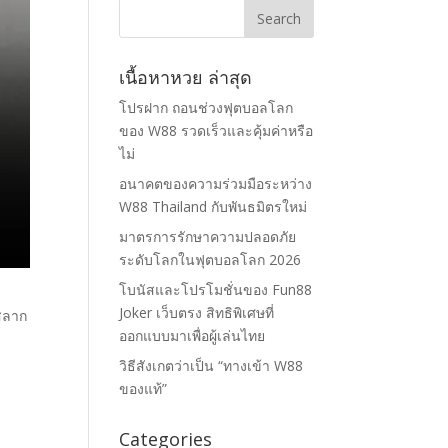
เนื้อหาหวย ล่าสุด
โปรฝาก ถอนช่วงฟุตบอลโลก
ของ W88 รวดเร็วและคุ้มค่าหรือ
ไม่
อนาคตของความร่วมมือระหว่าง
W88 Thailand กับพันธมิตรใหม่
มาตรการรักษาความปลอดภัย
ระดับโลกในฟุตบอลโลก 2026
โบนัสและโปรโมชั่นของ Fun88
Joker เว็บตรง สิทธิพิเศษที่
นสลาก
ออกแบบมาเพื่อผู้เล่นไทย
วิธีสังเกตว่าเป็น “ทางเข้า W88
ของแท้”
Categories