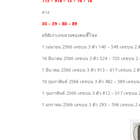
713 – 918 – 13 – 16 – 18
ล่าง
30 – 39 – 80 – 89
สถิติเก่าเลขหวยซองฅนชี้โชค
1 เมษายน 2566 เลขบน 3 ตัว 140 – 549 เลขบน 2 ตั
16 มีนาคม 2566 เลขบน 3 ตัว 524 – 725 เลขบน 2 ต
1 มีนาคม 2566 เลขบน 3 ตัว 913 – 617 เลขบน 2 ตัว
16 กุมภาพันธ์ 2566 เลขบน 3 ตัว 482 – 589 เลขบน 
1 กุมภาพันธ์ 2566 เลขบน 3 ตัว 812 – 017 เลขบน 2
1 มกราคม 2566 เลขบน 3 ตัว 293 – 596 เลขบน 2 ตั