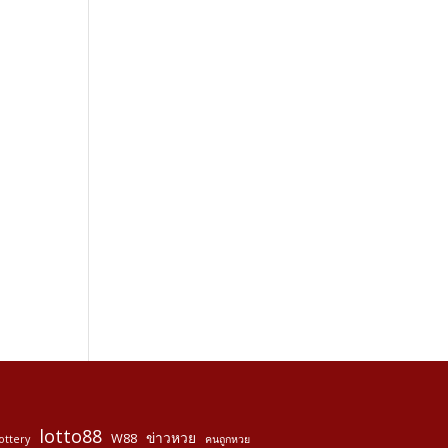
lotto88
ข่าวหวย
W88
ottery
คนถูกหวย