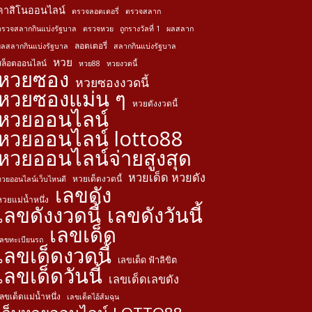
คาสิโนออนไลน์
ตรวจลอตเตอรี่
ตรวจสลาก
ตรวจสลากกินแบ่งรัฐบาล
ตรวจหวย
ถูกรางวัลที่ 1
ผลสลาก
ลอตเตอรี่
ผลสลากกินแบ่งรัฐบาล
สลากกินแบ่งรัฐบาล
หวย
สล็อตออนไลน์
หวย88
หวยงวดนี้
หวยซอง
หวยซองงวดนี้
หวยซองแม่น ๆ
หวยดังงวดนี้
หวยออนไลน์
หวยออนไลน์ lotto88
หวยออนไลน์จ่ายสูงสุด
หวยเด็ด หวยดัง
หวยเด็ดงวดนี้
วยออนไลน์เว็บไหนดี
เลขดัง
วยแม่น้ำหนึ่ง
เลขดังงวดนี้
เลขดังวันนี้
เลขเด็ด
เลขทะเบียนรถ
เลขเด็ดงวดนี้
เลขเด็ด ฟ้าลิขิต
เลขเด็ดวันนี้
เลขเด็ดเลขดัง
ลขเด็ดแม่น้ำหนึ่ง
เลขเด็ดไอ้ส้มฉุน