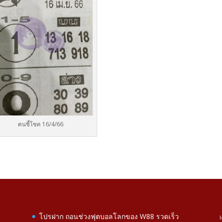
ฅนชี้โชค 16/4/66
โปรฝาก ถอนช่วงฟุตบอลโลกของ W88 รวดเร็ว
l