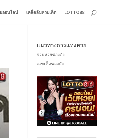
ยออนไลน์
เคล็ดลับหวยเด็ด
LOTTO88
แนวทางการแทงหวย
รวมหวยซองดัง
เลขเด็ดซองดัง