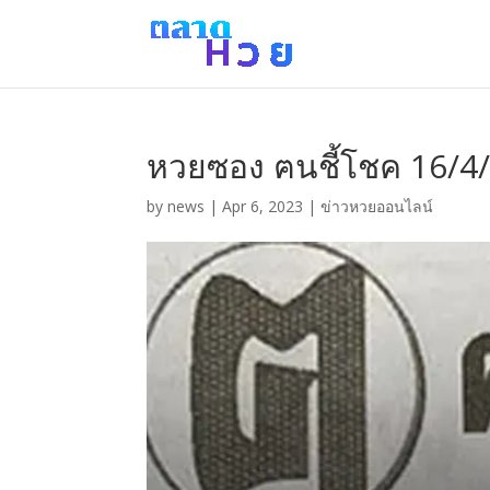
หวยซอง ฅนชี้โชค 16/
by
news
|
Apr 6, 2023
|
ข่าวหวยออนไลน์