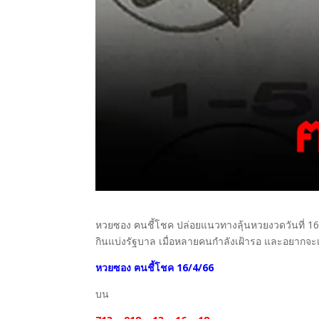
หวยซอง ฅนชี้โชค ปล่อยแนวทางลุ้นหวยงวดวันที่ 16 
กินแบ่งรัฐบาล เมื่อหลายคนกำลังเฝ้ารอ และอยากจะ
หวยซอง ฅนชี้โชค 16/4/66
บน