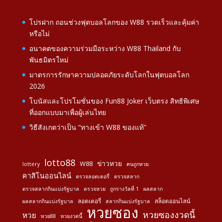
โปรฝาก ถอนช่วงฟุตบอลโลกของ W88 รวดเร็วและคุ้มค่า
หรือไม่
อนาคตของความร่วมมือระหว่าง W88 Thailand กับ
พันธมิตรใหม่
มาตรการรักษาความปลอดภัยระดับโลกในฟุตบอลโลก
2026
โบนัสและโปรโมชั่นของ Fun88 Joker เว็บตรง สิทธิพิเศษ
ที่ออกแบบมาเพื่อผู้เล่นไทย
วิธีสังเกตว่าเป็น “ทางเข้า W88 ของแท้”
lotto88
ข่าวหวย
W88
lottery
คนถูกหวย
คาสิโนออนไลน์
ตรวจลอตเตอรี่
ตรวจสลาก
ตรวจสลากกินแบ่งรัฐบาล
ตรวจหวย
ถูกรางวัลที่ 1
ผลสลาก
ลอตเตอรี่
สล็อตออนไลน์
ผลสลากกินแบ่งรัฐบาล
สลากกินแบ่งรัฐบาล
หวยซอง
หวยซองงวดนี้
หวย
หวย88
หวยงวดนี้