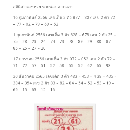
สถิติเก่าเลขหวย หวยซอง ลาภลอย
16 กุมภาพันธ์ 2566 เลขเด็ด 3 ตัว 877 – 807 เลข 2 ตัว 72
– 77 – 02 – 79 – 69 – 52
1 กุมภาพันธ์ 2566 เลขเด็ด 3 ตัว 628 – 678 เลข 2 ตัว 25 –
75 – 28 – 23 – 24 – 74 – 73 – 78 – 89 – 29 – 80 – 87 –
85 – 25 – 27 – 20
17 มกราคม 2566 เลขเด็ด 3 ตัว 072 – 052 เลข 2 ตัว 72 –
71 – 77 – 57 – 51 – 52 – 58 – 55 – 52 – 62 – 65 – 98
30 ธันวาคม 2565 เลขเด็ด 3 ตัว 483 – 453 – 4 38 – 435 –
384 – 354 เลข 2 ตัว 83 – 82 – 84 – 54 – 52 – 53 – 19 –
69 – 15 – 65 – 12 – 16