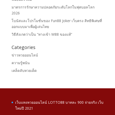
มาตรการรักษาความปลอดภัยระดับโลกในฟุตบอลโลก
2026
โบนัสและโปรโมชั่นของ Fun88 Joker เว็บตรง สิทธิพิเศษที่
ออกแบบมาเพื่อผู้เล่นไทย
วิธีสังเกตว่าเป็น “ทางเข้า W88 ของแท้”
Categories
ข่าวหวยออนไลน์
ความรู้พนัน
เคล็ดลับหวยเด็ด
เว็บแทงหวยออนไลน์ LOTTO88 บาทละ 900 จ่ายจริง เว็บ
ใหม่ปี 2021