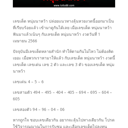
เลขเด็ด หนุ่มนาหว้า ปล่อยแนวทางลุ้นหวยงวดนี้ออกมาเป็น
ที่เรียบร้อยแล้ว เข้ามาดูกันได้เลย เมื่อเลขเด็ด หนุ่มนาหว้า
ฟันมาแล้วเน้นๆ กับเลขเด็ด หนุ่มนาหว้า งวดวันที่ 1
เมษายน 2566
ปัจจุบันมีเลขเด็ดหลายสำนัก ทำให้ตามกันไม่ไหว ไม่ต้องคิด
เยอะ เมื่อพวกเราหามาให้แล้ว กับเลขเด็ด หนุ่มนาหว้า งวดนี้
เลขเด็ด เลขเด่น เลข 2 ตัว และเลข 3 ตัว ของเลขเด็ด หนุ่ม
นาหว้า
เลขเด่น 4 – 5 – 6
เลขสามตัว 494 – 495 – 404 – 405 – 694 – 695 – 604 –
605
เลขสองตัว 94 – 96 – 04 – 06
หากถูกใจ ชอบเลขเดียวกัน อยากจะลุ้นไปทางเดียวกัน โปรด
ใช้วิจารณญาณในการรับชม และเลือกเลขเด็ดไปลงทุน