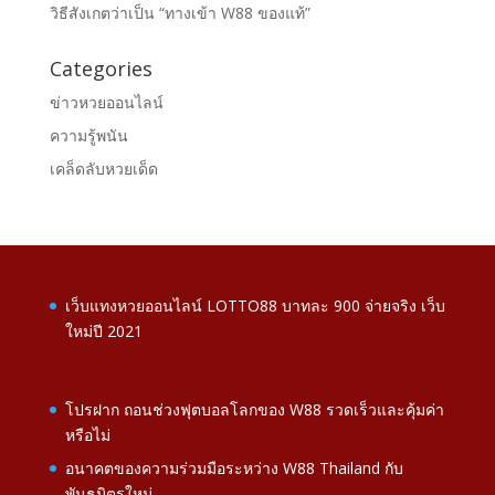
วิธีสังเกตว่าเป็น “ทางเข้า W88 ของแท้”
Categories
ข่าวหวยออนไลน์
ความรู้พนัน
เคล็ดลับหวยเด็ด
เว็บแทงหวยออนไลน์ LOTTO88 บาทละ 900 จ่ายจริง เว็บ
ใหม่ปี 2021
โปรฝาก ถอนช่วงฟุตบอลโลกของ W88 รวดเร็วและคุ้มค่า
หรือไม่
อนาคตของความร่วมมือระหว่าง W88 Thailand กับ
พันธมิตรใหม่