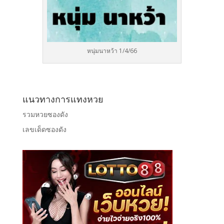
หนุ่มนาหว้า 1/4/66
แนวทางการแทงหวย
รวมหวยซองดัง
เลขเด็ดซองดัง