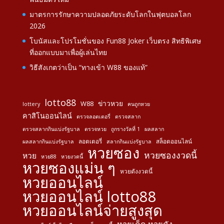
มาตรการรักษาความปลอดภัยระดับโลกในฟุตบอลโลก
2026
โบนัสและโปรโมชั่นของ Fun88 Joker เว็บตรง สิทธิพิเศษ
ที่ออกแบบมาเพื่อผู้เล่นไทย
วิธีสังเกตว่าเป็น “ทางเข้า W88 ของแท้”
lotto88
ข่าวหวย
W88
lottery
คนถูกหวย
คาสิโนออนไลน์
ตรวจลอตเตอรี่
ตรวจสลาก
ตรวจสลากกินแบ่งรัฐบาล
ตรวจหวย
ถูกรางวัลที่ 1
ผลสลาก
ลอตเตอรี่
สล็อตออนไลน์
ผลสลากกินแบ่งรัฐบาล
สลากกินแบ่งรัฐบาล
หวยซอง
หวยซองงวดนี้
หวย
หวย88
หวยงวดนี้
หวยซองแม่น ๆ
หวยดังงวดนี้
หวยออนไลน์
หวยออนไลน์ lotto88
หวยออนไลน์จ่ายสูงสุด