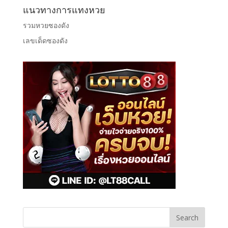
แนวทางการแทงหวย
รวมหวยซองดัง
เลขเด็ดซองดัง