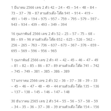
1 มีนาคม 2566 เลข 2 ตัว 42 – 24 – 45 – 54 – 48 – 84 –
73 – 37 – 78 – 87 สามตัวเต๊ง-โต๊ด 941 – 914 – 419 –
491 – 149 – 194 – 975 – 957 – 759 – 795 – 579 – 597 –
943 – 934 – 439 – 493 – 349 – 394
16 กุมภาพันธ์ 2566 เลข 2 ตัว 52 – 25 – 57 – 75 – 68 –
86 – 69 – 96 สามตัวเต๊ง-โต๊ด 652 – 625 – 526 – 562 –
256 – 265 – 763 – 736 – 637 – 673 – 367 – 376 – 659 –
695 – 569 – 596 – 956 – 965
1 กุมภาพันธ์ 2566 เลข 2 ตัว 41 – 42 – 45 – 46 – 47 – 49
– 81 – 82 – 85 – 86 – 87 – 89 สามตัวเต๊ง-โต๊ด 741 – 742
– 745 – 749 – 381 – 385 – 386 – 389
17 มกราคม 2566 เลข 2 ตัว 32 – 36 – 37 – 38 – 39 – 33
– 45 – 46 – 47 – 48 – 49 – 44 สามตัวเต๊ง-โต๊ด 135 – 136
– 137 – 138 – 145 – 146 – 147 – 148
30 ธันวาคม 2565 เลข 2 ตัว 54 – 55 – 56 – 57 – 58 – 59
– 34 – 35 – 36 – 37 – 38 – 39 สามตัวเต๊ง-โต๊ด 154 – 156