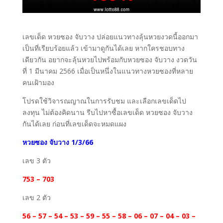
เลขเด็ด หวยซอง จับวาง ปล่อยแนวทางลุ้นหวยงวดนี้ออกมา
เป็นที่เรียบร้อยแล้ว เข้ามาดูกันได้เลย หากใครชอบทาง
เดียวกัน อยากจะลุ้นหวยไปพร้อมกับหวยซอง จับวาง งวดวัน
ที่ 1 มีนาคม 2566 เมื่อเป็นหนึ่งในแนวทางหวยซองที่หลาย
คนเฝ้ามอง
โปรดใช้วิจารณญาณในการรับชม และเลือกเลขเด็ดไป
ลงทุน ไม่ต้องคิดนาน รีบไปหาซื้อเลขเด็ด หวยซอง จับวาง
กันได้เลย ก่อนที่เลขเด็ดจะหมดแผง
หวยซอง จับวาง 1/3/66
เลข 3 ตัว
753 – 703
เลข 2 ตัว
56 – 57 – 54 – 53 – 59 – 55 – 58 – 06 – 07 – 04 – 03 –