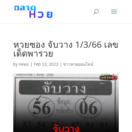
หวยซอง จับวาง 1/3/66 เลข
เด็ดพารวย
by
news
|
Feb 23, 2023
|
ข่าวหวยออนไลน์