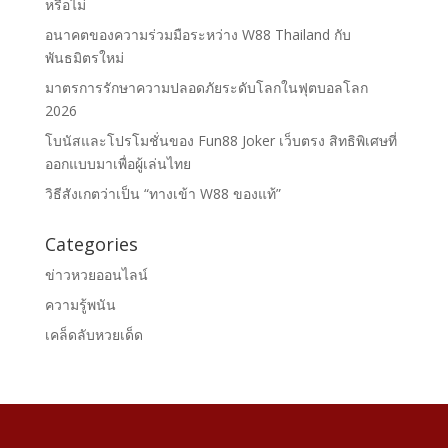
หรือไม่
อนาคตของความร่วมมือระหว่าง W88 Thailand กับ
พันธมิตรใหม่
มาตรการรักษาความปลอดภัยระดับโลกในฟุตบอลโลก
2026
โบนัสและโปรโมชั่นของ Fun88 Joker เว็บตรง สิทธิพิเศษที่
ออกแบบมาเพื่อผู้เล่นไทย
วิธีสังเกตว่าเป็น “ทางเข้า W88 ของแท้”
Categories
ข่าวหวยออนไลน์
ความรู้พนัน
เคล็ดลับหวยเด็ด