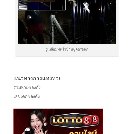
งูเหลือมพันรั้วบ้านชูคอรอฉก
แนวทางการแทงหวย
รวมหวยซองดัง
เลขเด็ดซองดัง