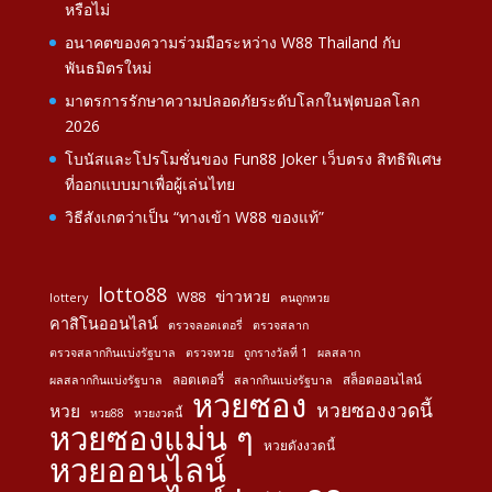
หรือไม่
อนาคตของความร่วมมือระหว่าง W88 Thailand กับ
พันธมิตรใหม่
มาตรการรักษาความปลอดภัยระดับโลกในฟุตบอลโลก
2026
โบนัสและโปรโมชั่นของ Fun88 Joker เว็บตรง สิทธิพิเศษ
ที่ออกแบบมาเพื่อผู้เล่นไทย
วิธีสังเกตว่าเป็น “ทางเข้า W88 ของแท้”
lotto88
ข่าวหวย
W88
lottery
คนถูกหวย
คาสิโนออนไลน์
ตรวจลอตเตอรี่
ตรวจสลาก
ตรวจสลากกินแบ่งรัฐบาล
ตรวจหวย
ถูกรางวัลที่ 1
ผลสลาก
ลอตเตอรี่
สล็อตออนไลน์
ผลสลากกินแบ่งรัฐบาล
สลากกินแบ่งรัฐบาล
หวยซอง
หวยซองงวดนี้
หวย
หวย88
หวยงวดนี้
หวยซองแม่น ๆ
หวยดังงวดนี้
หวยออนไลน์