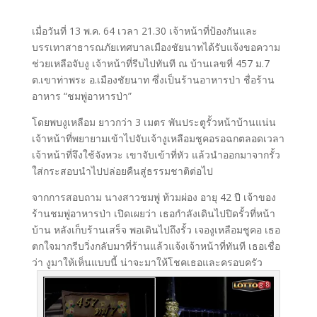
เมื่อวันที่ 13 พ.ค. 64 เวลา 21.30 เจ้าหน้าที่ป้องกันและ
บรรเทาสาธารณภัยเทศบาลเมืองชัยนาทได้รับแจ้งขอความ
ช่วยเหลือจับงู เจ้าหน้าที่รีบไปทันที ณ บ้านเลขที่ 457 ม.7
ต.เขาท่าพระ อ.เมืองชัยนาท ซึ่งเป็นร้านอาหารป่า ชื่อร้าน
อาหาร “ชมพู่อาหารป่า”
โดยพบงูเหลือม ยาวกว่า 3 เมตร พันประตูรั้วหน้าบ้านแน่น
เจ้าหน้าที่พยายามเข้าไปจับเจ้างูเหลือมชูคอรอฉกตลอดเวลา
เจ้าหน้าที่จึงใช้จังหวะ เขาจับเข้าที่หัว แล้วนำออกมาจากรั้ว
ใส่กระสอบนำไปปล่อยคืนสู่ธรรมชาติต่อไป
จากการสอบถาม นางสาวชมพู่ ท้วมผ่อง อายุ 42 ปี เจ้าของ
ร้านชมพู่อาหารป่า เปิดเผยว่า เธอกำลังเดินไปปิดรั้วที่หน้า
บ้าน หลังเก็บร้านเสร็จ พอเดินไปถึงรั้ว เจองูเหลือมชูคอ เธอ
ตกใจมากรีบวิ่งกลับมาที่ร้านแล้วแจ้งเจ้าหน้าที่ทันที เธอเชื่อ
ว่า งูมาให้เห็นแบบนี้ น่าจะมาให้โชคเธอและครอบครัว