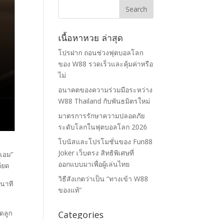
เนื้อหาหวย ล่าสุด
โปรฝาก ถอนช่วงฟุตบอลโลก
ของ W88 รวดเร็วและคุ้มค่าหรือ
ไม่
อนาคตของความร่วมมือระหว่าง
W88 Thailand กับพันธมิตรใหม่
มาตรการรักษาความปลอดภัย
ระดับโลกในฟุตบอลโลก 2026
โบนัสและโปรโมชั่นของ Fun88
Joker เว็บตรง สิทธิพิเศษที่
ะเอม”
ออกแบบมาเพื่อผู้เล่นไทย
อียด
วิธีสังเกตว่าเป็น “ทางเข้า W88
 นาที
ของแท้”
ดลูก
Categories