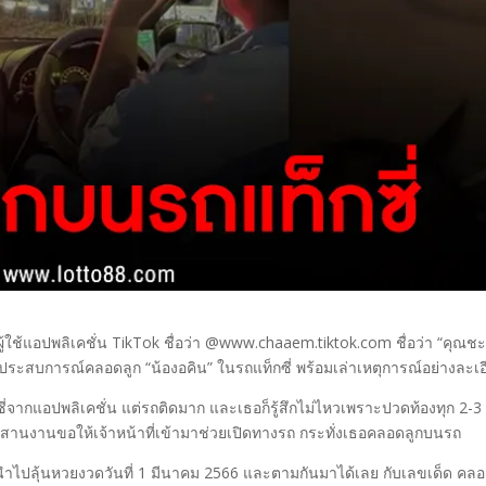
ผู้ใช้แอปพลิเคชั่น TikTok ชื่อว่า @www.chaaem.tiktok.com ชื่อว่า “คุณช
วิวประสบการณ์คลอดลูก “น้องอคิน” ในรถแท็กซี่ พร้อมเล่าเหตุการณ์อย่างละเ
ซี่จากแอปพลิเคชั่น แต่รถติดมาก และเธอก็รู้สึกไม่ไหวเพราะปวดท้องทุก 2-3
ประสานงานขอให้เจ้าหน้าที่เข้ามาช่วยเปิดทางรถ กระทั่งเธอคลอดลูกบนรถ
นำไปลุ้นหวยงวดวันที่ 1 มีนาคม 2566 และตามกันมาได้เลย กับเลขเด็ด คลอ