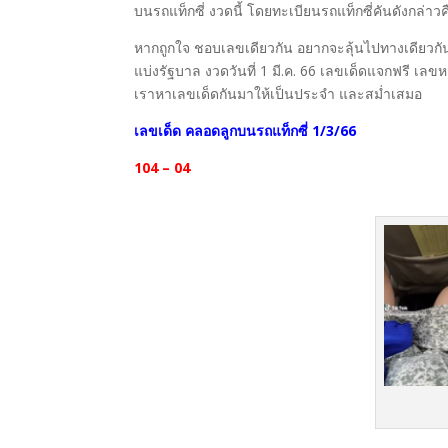
บนรถแท็กซี่ งวดนี้ โดยทะเบียนรถแท็กซี่คันดังกล่าว
หากถูกใจ ชอบเลขเดียวกัน อยากจะลุ้นไปทางเดียว
แบ่งรัฐบาล งวดวันที่ 1 มี.ค. 66 เลขเด็ดแจกฟรี เลข
เราหาเลขเด็ดกันมาให้เป็นประจำ และสม่ำเสมอ
เลขเด็ด คลอดลูกบนรถแท็กซี่ 1/3/66
104 – 04