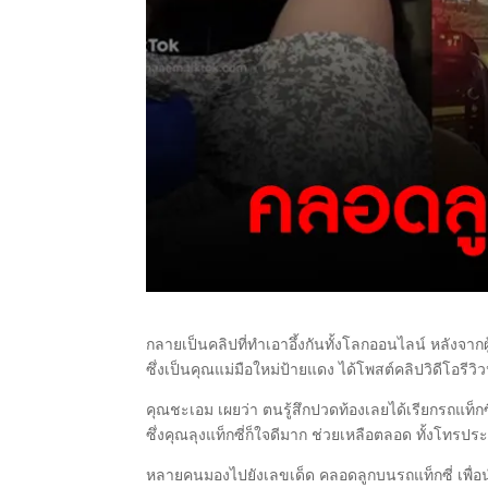
กลายเป็นคลิปที่ทำเอาอึ้งกันทั้งโลกออนไลน์ หลังจาก
ซึ่งเป็นคุณแม่มือใหม่ป้ายแดง ได้โพสต์คลิปวิดีโอรี
คุณชะเอม เผยว่า ตนรู้สึกปวดท้องเลยได้เรียกรถแท็ก
ซึ่งคุณลุงแท็กซี่ก็ใจดีมาก ช่วยเหลือตลอด ทั้งโทร
หลายคนมองไปยังเลขเด็ด คลอดลูกบนรถแท็กซี่ เพื่อ