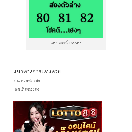
เลขปลดหนี้ 16/2/66
แนวทางการแทงหวย
รวมหวยซองดัง
เลขเด็ดซองดัง