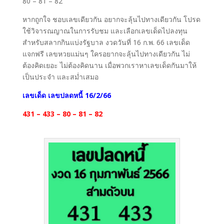
80 – 81 – 82
หากถูกใจ ชอบเลขเดียวกัน อยากจะลุ้นไปทางเดียวกัน โปรด
ใช้วิจารณญาณในการรับชม และเลือกเลขเด็ดไปลงทุน
สำหรับสลากกินแบ่งรัฐบาล งวดวันที่ 16 ก.พ. 66 เลขเด็ด
แจกฟรี เลขหวยแม่นๆ ใครอยากจะลุ้นไปทางเดียวกัน ไม่
ต้องคิดเยอะ ไม่ต้องคิดนาน เมื่อพวกเราหาเลขเด็ดกันมาให้
เป็นประจำ และสม่ำเสมอ
เลขเด็ด เลขปลดหนี้ 16/2/66
431 – 433 – 80 – 81 – 82