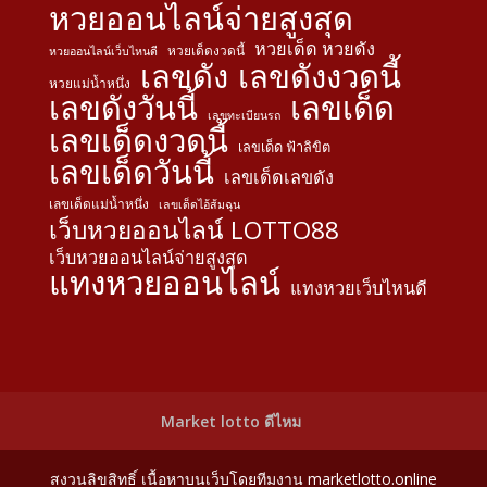
หวยออนไลน์จ่ายสูงสุด
หวยเด็ด หวยดัง
หวยเด็ดงวดนี้
หวยออนไลน์เว็บไหนดี
เลขดัง
เลขดังงวดนี้
หวยแม่น้ำหนึ่ง
เลขดังวันนี้
เลขเด็ด
เลขทะเบียนรถ
เลขเด็ดงวดนี้
เลขเด็ด ฟ้าลิขิต
เลขเด็ดวันนี้
เลขเด็ดเลขดัง
เลขเด็ดแม่น้ำหนึ่ง
เลขเด็ดไอ้ส้มฉุน
เว็บหวยออนไลน์ LOTTO88
เว็บหวยออนไลน์จ่ายสูงสุด
แทงหวยออนไลน์
แทงหวยเว็บไหนดี
Market lotto ดีไหม
สงวนลิขสิทธิ์ เนื้อหาบนเว็บโดยทีมงาน marketlotto.online