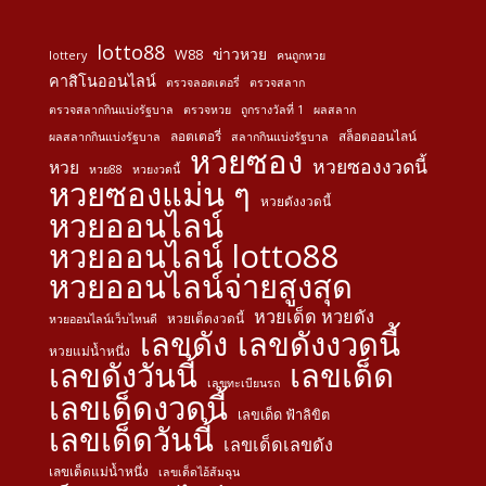
lotto88
ข่าวหวย
W88
lottery
คนถูกหวย
คาสิโนออนไลน์
ตรวจลอตเตอรี่
ตรวจสลาก
ตรวจสลากกินแบ่งรัฐบาล
ตรวจหวย
ถูกรางวัลที่ 1
ผลสลาก
ลอตเตอรี่
สล็อตออนไลน์
ผลสลากกินแบ่งรัฐบาล
สลากกินแบ่งรัฐบาล
หวยซอง
หวยซองงวดนี้
หวย
หวย88
หวยงวดนี้
หวยซองแม่น ๆ
หวยดังงวดนี้
หวยออนไลน์
หวยออนไลน์ lotto88
หวยออนไลน์จ่ายสูงสุด
หวยเด็ด หวยดัง
หวยเด็ดงวดนี้
หวยออนไลน์เว็บไหนดี
เลขดัง
เลขดังงวดนี้
หวยแม่น้ำหนึ่ง
เลขดังวันนี้
เลขเด็ด
เลขทะเบียนรถ
เลขเด็ดงวดนี้
เลขเด็ด ฟ้าลิขิต
เลขเด็ดวันนี้
เลขเด็ดเลขดัง
เลขเด็ดแม่น้ำหนึ่ง
เลขเด็ดไอ้ส้มฉุน