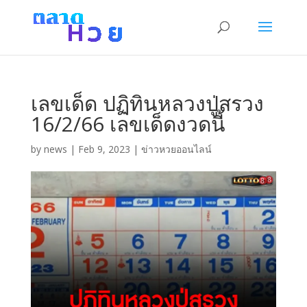
เลขเด็ด ปฏิทินหลวงปู่สรวง
16/2/66 เลขเด็ดงวดนี้
by
news
|
Feb 9, 2023
|
ข่าวหวยออนไลน์