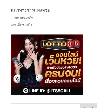
แนวทางการแทงหวย
รวมหวยซองดัง
เลขเด็ดซองดัง