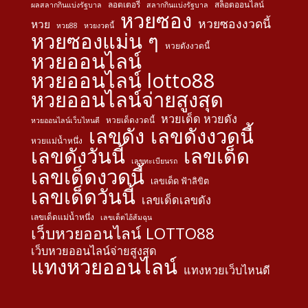
ลอตเตอรี่
สล็อตออนไลน์
ผลสลากกินแบ่งรัฐบาล
สลากกินแบ่งรัฐบาล
หวยซอง
หวยซองงวดนี้
หวย
หวย88
หวยงวดนี้
หวยซองแม่น ๆ
หวยดังงวดนี้
หวยออนไลน์
หวยออนไลน์ lotto88
หวยออนไลน์จ่ายสูงสุด
หวยเด็ด หวยดัง
หวยเด็ดงวดนี้
หวยออนไลน์เว็บไหนดี
เลขดัง
เลขดังงวดนี้
หวยแม่น้ำหนึ่ง
เลขดังวันนี้
เลขเด็ด
เลขทะเบียนรถ
เลขเด็ดงวดนี้
เลขเด็ด ฟ้าลิขิต
เลขเด็ดวันนี้
เลขเด็ดเลขดัง
เลขเด็ดแม่น้ำหนึ่ง
เลขเด็ดไอ้ส้มฉุน
เว็บหวยออนไลน์ LOTTO88
เว็บหวยออนไลน์จ่ายสูงสุด
แทงหวยออนไลน์
แทงหวยเว็บไหนดี