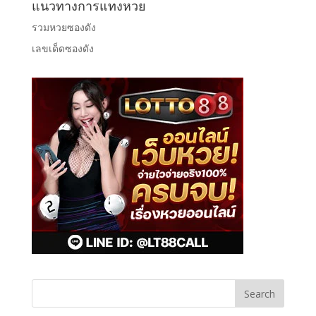
แนวทางการแทงหวย
รวมหวยซองดัง
เลขเด็ดซองดัง