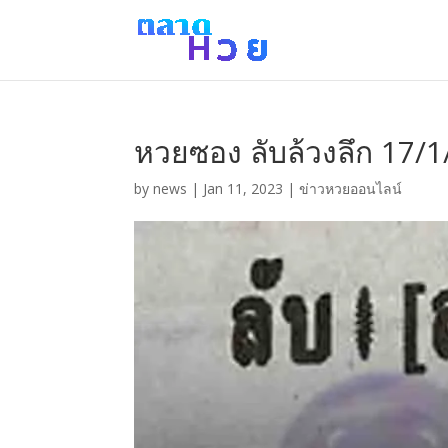
หวยซอง ลับล้วงลึก 17
by
news
|
Jan 11, 2023
|
ข่าวหวยออนไลน์