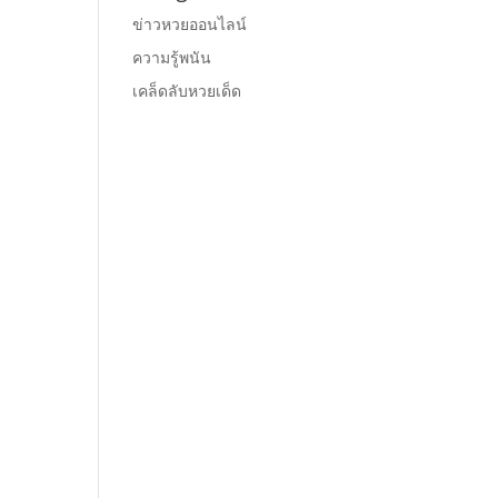
ข่าวหวยออนไลน์
ความรู้พนัน
เคล็ดลับหวยเด็ด