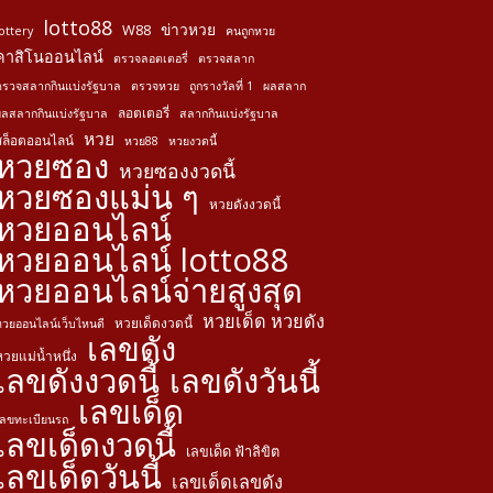
lotto88
ข่าวหวย
W88
ottery
คนถูกหวย
คาสิโนออนไลน์
ตรวจลอตเตอรี่
ตรวจสลาก
ตรวจสลากกินแบ่งรัฐบาล
ตรวจหวย
ถูกรางวัลที่ 1
ผลสลาก
ลอตเตอรี่
ผลสลากกินแบ่งรัฐบาล
สลากกินแบ่งรัฐบาล
หวย
สล็อตออนไลน์
หวย88
หวยงวดนี้
หวยซอง
หวยซองงวดนี้
หวยซองแม่น ๆ
หวยดังงวดนี้
หวยออนไลน์
หวยออนไลน์ lotto88
หวยออนไลน์จ่ายสูงสุด
หวยเด็ด หวยดัง
หวยเด็ดงวดนี้
วยออนไลน์เว็บไหนดี
เลขดัง
วยแม่น้ำหนึ่ง
เลขดังงวดนี้
เลขดังวันนี้
เลขเด็ด
เลขทะเบียนรถ
เลขเด็ดงวดนี้
เลขเด็ด ฟ้าลิขิต
เลขเด็ดวันนี้
เลขเด็ดเลขดัง