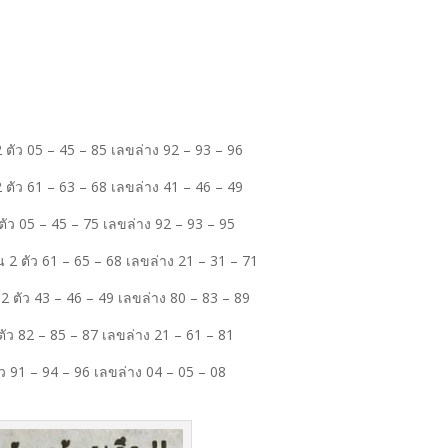
ตัว 05 – 45 – 85 เลขล่าง 92 – 93 – 96
ตัว 61 – 63 – 68 เลขล่าง 41 – 46 – 49
ัว 05 – 45 – 75 เลขล่าง 92 – 93 – 95
2 ตัว 61 – 65 – 68 เลขล่าง 21 – 31 – 71
 ตัว 43 – 46 – 49 เลขล่าง 80 – 83 – 89
ัว 82 – 85 – 87 เลขล่าง 21 – 61 – 81
 91 – 94 – 96 เลขล่าง 04 – 05 – 08