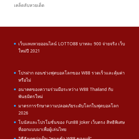
เคล็ดลับหวยเด็ด
เว็บแทงหวยออนไลน์ LOTTO88 บาทละ 900 จ่ายจริง เว็บ
ใหม่ปี 2021
โปรฝาก ถอนช่วงฟุตบอลโลกของ W88 รวดเร็วและคุ้มค่า
หรือไม่
อนาคตของความร่วมมือระหว่าง W88 Thailand กับ
พันธมิตรใหม่
มาตรการรักษาความปลอดภัยระดับโลกในฟุตบอลโลก
2026
โบนัสและโปรโมชั่นของ Fun88 Joker เว็บตรง สิทธิพิเศษ
ที่ออกแบบมาเพื่อผู้เล่นไทย
วิธีสังเกตว่าเป็น “ทางเข้า W88 ของแท้”