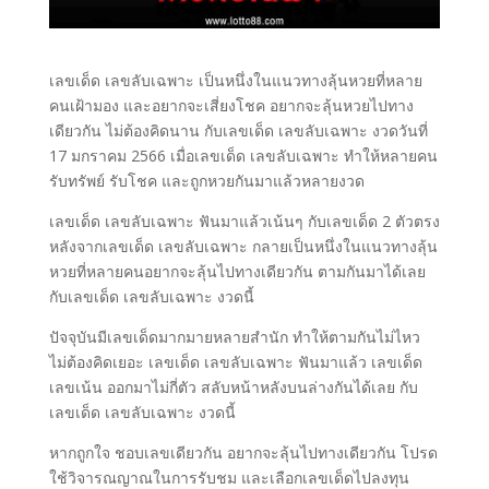
เลขเด็ด เลขลับเฉพาะ เป็นหนึ่งในแนวทางลุ้นหวยที่หลาย
คนเฝ้ามอง และอยากจะเสี่ยงโชค อยากจะลุ้นหวยไปทาง
เดียวกัน ไม่ต้องคิดนาน กับเลขเด็ด เลขลับเฉพาะ งวดวันที่
17 มกราคม 2566 เมื่อเลขเด็ด เลขลับเฉพาะ ทำให้หลายคน
รับทรัพย์ รับโชค และถูกหวยกันมาแล้วหลายงวด
เลขเด็ด เลขลับเฉพาะ ฟันมาแล้วเน้นๆ กับเลขเด็ด 2 ตัวตรง
หลังจากเลขเด็ด เลขลับเฉพาะ กลายเป็นหนึ่งในแนวทางลุ้น
หวยที่หลายคนอยากจะลุ้นไปทางเดียวกัน ตามกันมาได้เลย
กับเลขเด็ด เลขลับเฉพาะ งวดนี้
ปัจจุบันมีเลขเด็ดมากมายหลายสำนัก ทำให้ตามกันไม่ไหว
ไม่ต้องคิดเยอะ เลขเด็ด เลขลับเฉพาะ ฟันมาแล้ว เลขเด็ด
เลขเน้น ออกมาไม่กี่ตัว สลับหน้าหลังบนล่างกันได้เลย กับ
เลขเด็ด เลขลับเฉพาะ งวดนี้
หากถูกใจ ชอบเลขเดียวกัน อยากจะลุ้นไปทางเดียวกัน โปรด
ใช้วิจารณญาณในการรับชม และเลือกเลขเด็ดไปลงทุน