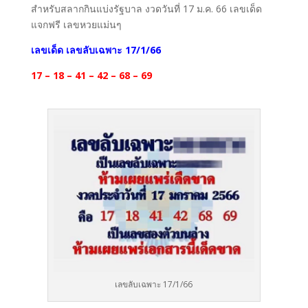
สำหรับสลากกินแบ่งรัฐบาล งวดวันที่ 17 ม.ค. 66 เลขเด็ด
แจกฟรี เลขหวยแม่นๆ
เลขเด็ด เลขลับเฉพาะ 17/1/66
17 – 18 – 41 – 42 – 68 – 69
เลขลับเฉพาะ 17/1/66