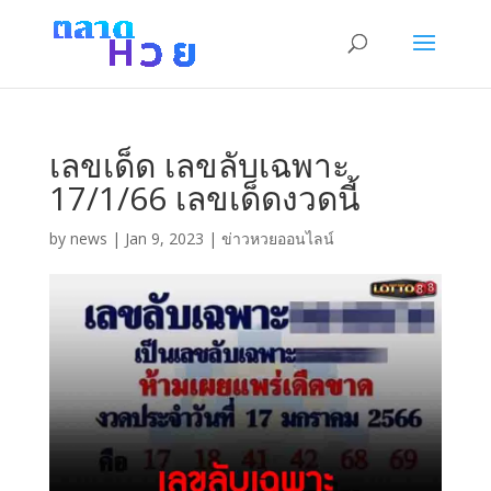
เลขเด็ด เลขลับเฉพาะ
17/1/66 เลขเด็ดงวดนี้
by
news
|
Jan 9, 2023
|
ข่าวหวยออนไลน์