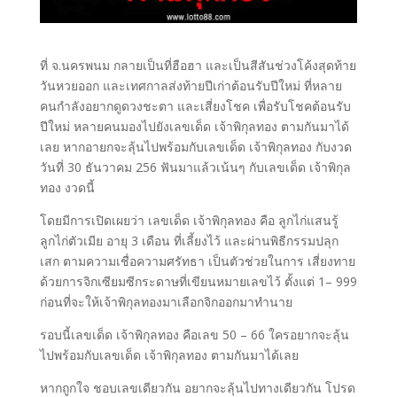
ที่ จ.นครพนม กลายเป็นที่ฮือฮา และเป็นสีสันช่วงโค้งสุดท้าย
วันหวยออก และเทศกาลส่งท้ายปีเก่าต้อนรับปีใหม่ ที่หลาย
คนกำลังอยากดูดวงชะตา และเสี่ยงโชค เพื่อรับโชคต้อนรับ
ปีใหม่ หลายคนมองไปยังเลขเด็ด เจ้าพิกุลทอง ตามกันมาได้
เลย หากอายกจะลุ้นไปพร้อมกับเลขเด็ด เจ้าพิกุลทอง กับงวด
วันที่ 30 ธันวาคม 256 ฟันมาแล้วเน้นๆ กับเลขเด็ด เจ้าพิกุล
ทอง งวดนี้
โดยมีการเปิดเผยว่า เลขเด็ด เจ้าพิกุลทอง คือ ลูกไก่แสนรู้
ลูกไก่ตัวเมีย อายุ 3 เดือน ที่เลี้ยงไว้ และผ่านพิธีกรรมปลุก
เสก ตามความเชื่อความศรัทธา เป็นตัวช่วยในการ เสี่ยงทาย
ด้วยการจิกเซียมซีกระดาษที่เขียนหมายเลขไว้ ตั้งแต่ 1– 999
ก่อนที่จะให้เจ้าพิกุลทองมาเลือกจิกออกมาทำนาย
รอบนี้เลขเด็ด เจ้าพิกุลทอง คือเลข 50 – 66 ใครอยากจะลุ้น
ไปพร้อมกับเลขเด็ด เจ้าพิกุลทอง ตามกันมาได้เลย
หากถูกใจ ชอบเลขเดียวกัน อยากจะลุ้นไปทางเดียวกัน โปรด