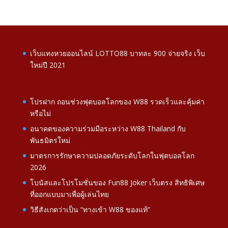
เว็บแทงหวยออนไลน์ LOTTO88 บาทละ 900 จ่ายจริง เว็บ
ใหม่ปี 2021
โปรฝาก ถอนช่วงฟุตบอลโลกของ W88 รวดเร็วและคุ้มค่า
หรือไม่
อนาคตของความร่วมมือระหว่าง W88 Thailand กับ
พันธมิตรใหม่
มาตรการรักษาความปลอดภัยระดับโลกในฟุตบอลโลก
2026
โบนัสและโปรโมชั่นของ Fun88 Joker เว็บตรง สิทธิพิเศษ
ที่ออกแบบมาเพื่อผู้เล่นไทย
วิธีสังเกตว่าเป็น “ทางเข้า W88 ของแท้”