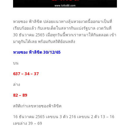
หวยซอง ฟ้าลิขิต ปล่อยแนวทางลุ้นหวยงวดนี้ออกมาเป็นที่
เรียบร้อยแล้ว กับเลขเด็ดในสลากกินแบ่งรัฐบาล งวดวันที่
30 ธันวาคม 2565 เมื่อทุกวันนี้พวกเราหามาให้กันตลอด เข้า
มาดูกันได้เลย พร้อมกับสถิติย้อนหลัง
หวยซอง ฟ้าลิขิต 30/12/65
บน
637 – 34 – 37
ล่าง
82 – 89
สถิติเก่าเลขหวยซองฟ้าลิขิต
16 ธันวาคม 2565 เลขบน 3 ตัว 216 เลขบน 2 ตัว 13 – 16
เลขล่าง 39 – 69