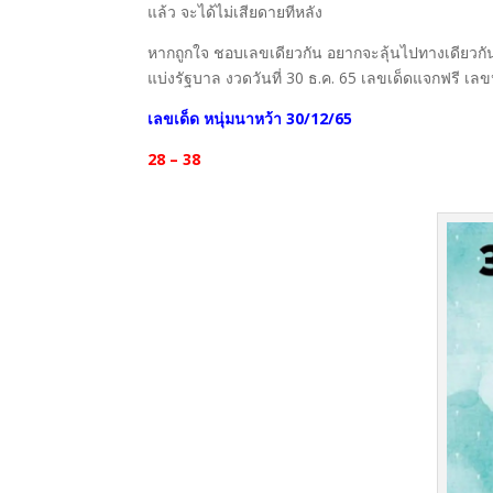
แล้ว จะได้ไม่เสียดายทีหลัง
หากถูกใจ ชอบเลขเดียวกัน อยากจะลุ้นไปทางเดียว
แบ่งรัฐบาล งวดวันที่ 30 ธ.ค. 65 เลขเด็ดแจกฟรี เ
เลขเด็ด หนุ่มนาหว้า 30/12/65
28 – 38