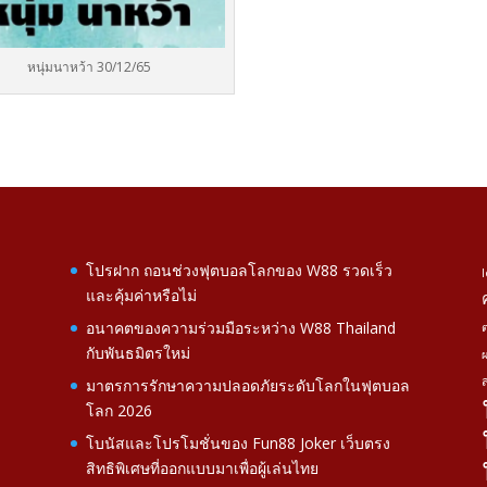
หนุ่มนาหว้า 30/12/65
โปรฝาก ถอนช่วงฟุตบอลโลกของ W88 รวดเร็ว
l
และคุ้มค่าหรือไม่
อนาคตของความร่วมมือระหว่าง W88 Thailand
กับพันธมิตรใหม่
มาตรการรักษาความปลอดภัยระดับโลกในฟุตบอล
โลก 2026
โบนัสและโปรโมชั่นของ Fun88 Joker เว็บตรง
สิทธิพิเศษที่ออกแบบมาเพื่อผู้เล่นไทย