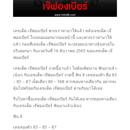
เลขเด็ด เจ๊ฟองเบียร์ พวกเราหามาให้แล้ว หลังเลขเด็ด เจ๊
ฟองเบียร์ ใบปลอมออกมาก่อนหน้านี้ และพวกเราหามาให้
แล้ว ก่อนที่เลขเด็ด เจ๊ฟองเบียร์ จะปล่อยแนวทางลุ้นหวยใบ
จริงออกมา กับงวดวันที่ 16 ธันวาคม 2565 ของเลขเด็ด เจ๊
ฟองเบียร์
เลขเด็ด เจ๊ฟองเบียร์ งวดนี้มาแล้ว ไม่ต้องคิดนาน ฟันมาแล้ว
เน้นๆ กับเลขเด็ด เจ๊ฟองเบียร์ งวดนี้ ฟัน 8 เลขสองตัว คือ 83
– 85 – 87 เม็ดเดียว 86 – 568 หากชอบทางเดียวกัน อยากจะ
ลุ้นไปพร้อมกับเลขเด็ด เจ๊ฟองเบียร์ ตามกันมาได้เลย
รีบไปหาซื้อเลขเด็ด เจ๊ฟองเบียร์ กันได้เลย หากชอบทางเดียว
กับเลขเด็ด เจ๊ฟองเบียร์ ฟันมาแล้วเน้นๆ
ฟัน 8
เลขสองตัว 83 – 85 – 87