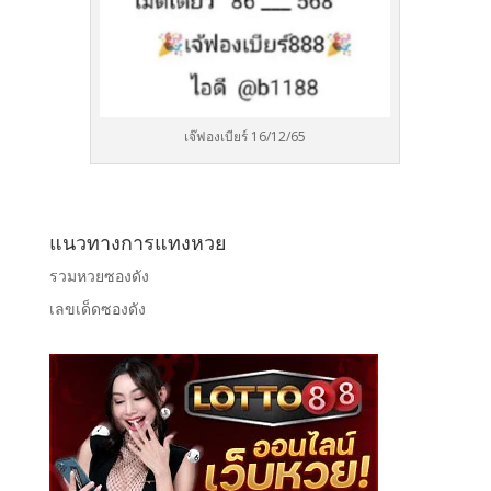
เจ๊ฟองเบียร์ 16/12/65
แนวทางการแทงหวย
รวมหวยซองดัง
เลขเด็ดซองดัง