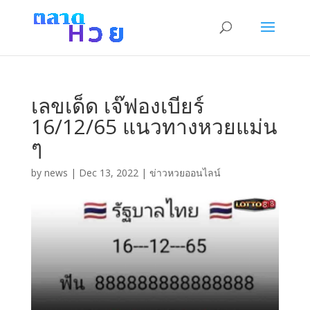
เลขเด็ด เจ๊ฟองเบียร์
16/12/65 แนวทางหวยแม่น
ๆ
by
news
|
Dec 13, 2022
|
ข่าวหวยออนไลน์