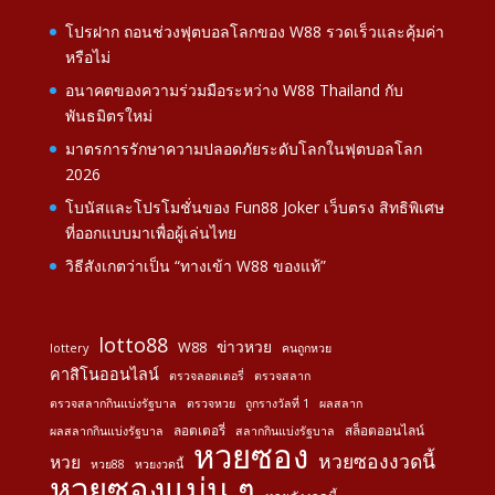
โปรฝาก ถอนช่วงฟุตบอลโลกของ W88 รวดเร็วและคุ้มค่า
หรือไม่
อนาคตของความร่วมมือระหว่าง W88 Thailand กับ
พันธมิตรใหม่
มาตรการรักษาความปลอดภัยระดับโลกในฟุตบอลโลก
2026
โบนัสและโปรโมชั่นของ Fun88 Joker เว็บตรง สิทธิพิเศษ
ที่ออกแบบมาเพื่อผู้เล่นไทย
วิธีสังเกตว่าเป็น “ทางเข้า W88 ของแท้”
lotto88
ข่าวหวย
W88
lottery
คนถูกหวย
คาสิโนออนไลน์
ตรวจลอตเตอรี่
ตรวจสลาก
ตรวจสลากกินแบ่งรัฐบาล
ตรวจหวย
ถูกรางวัลที่ 1
ผลสลาก
ลอตเตอรี่
สล็อตออนไลน์
ผลสลากกินแบ่งรัฐบาล
สลากกินแบ่งรัฐบาล
หวยซอง
หวยซองงวดนี้
หวย
หวย88
หวยงวดนี้
หวยซองแม่น ๆ