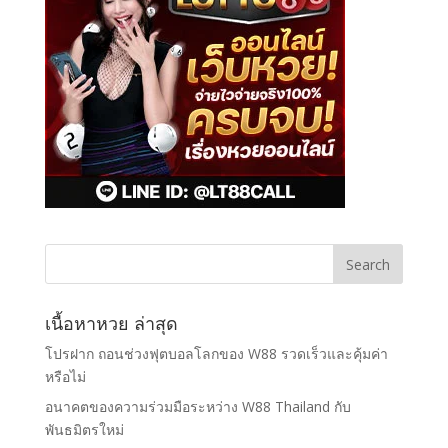
เนื้อหาหวย ล่าสุด
โปรฝาก ถอนช่วงฟุตบอลโลกของ W88 รวดเร็วและคุ้มค่า
หรือไม่
อนาคตของความร่วมมือระหว่าง W88 Thailand กับ
พันธมิตรใหม่