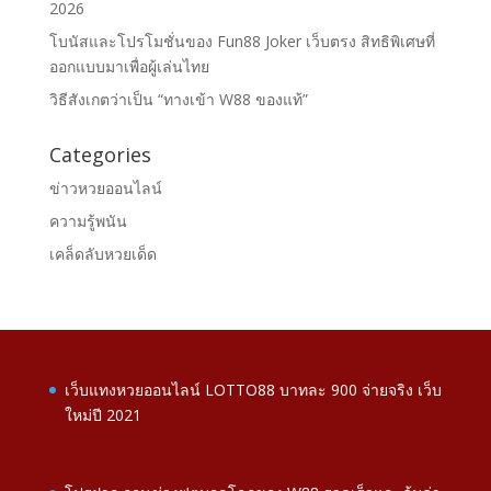
2026
โบนัสและโปรโมชั่นของ Fun88 Joker เว็บตรง สิทธิพิเศษที่
ออกแบบมาเพื่อผู้เล่นไทย
วิธีสังเกตว่าเป็น “ทางเข้า W88 ของแท้”
Categories
ข่าวหวยออนไลน์
ความรู้พนัน
เคล็ดลับหวยเด็ด
เว็บแทงหวยออนไลน์ LOTTO88 บาทละ 900 จ่ายจริง เว็บ
ใหม่ปี 2021