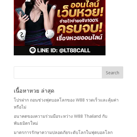
เนื้อหาหวย ล่าสุด
โปรฝาก ถอนช่วงฟุตบอลโลกของ W88 รวดเร็วและคุ้มค่า
หรือไม่
อนาคตของความร่วมมือระหว่าง W88 Thailand กับ
พันธมิตรใหม่
มาตรการรักษาความปลอดภัยระดับโลกในฟุตบอลโลก