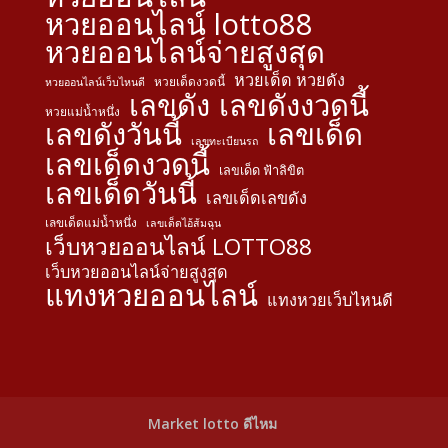
หวยออนไลน์ lotto88
หวยออนไลน์จ่ายสูงสุด
หวยเด็ด หวยดัง
หวยเด็ดงวดนี้
หวยออนไลน์เว็บไหนดี
เลขดัง
เลขดังงวดนี้
หวยแม่น้ำหนึ่ง
เลขดังวันนี้
เลขเด็ด
เลขทะเบียนรถ
เลขเด็ดงวดนี้
เลขเด็ด ฟ้าลิขิต
เลขเด็ดวันนี้
เลขเด็ดเลขดัง
เลขเด็ดแม่น้ำหนึ่ง
เลขเด็ดไอ้ส้มฉุน
เว็บหวยออนไลน์ LOTTO88
เว็บหวยออนไลน์จ่ายสูงสุด
แทงหวยออนไลน์
แทงหวยเว็บไหนดี
Market lotto ดีไหม