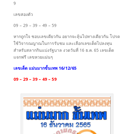
9
เลขสองตัว
09 – 29 – 39 – 49 – 59
หากถูกใจ ชอบเลขเดียวกัน อยากจะลุ้นไปทางเดียวกัน โปรด
ใช้วิจารณญาณในการรับชม และเลือกเลขเด็ดไปลงทุน
สำหรับสลากกินแบ่งรัฐบาล งวดวันที่ 16 ธ.ค. 65 เลขเด็ด
แจกฟรี เลขหวยแม่นๆ
เลขเด็ด แม่นมากขั้นเทพ 16/12/65
09 – 29 – 39 – 49 – 59