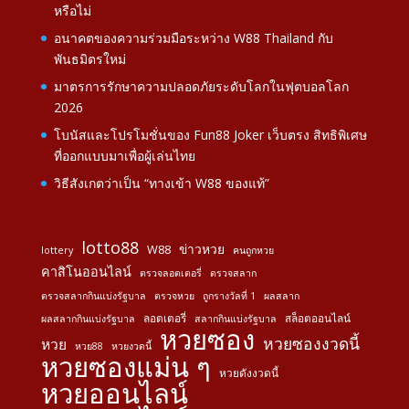
หรือไม่
อนาคตของความร่วมมือระหว่าง W88 Thailand กับ
พันธมิตรใหม่
มาตรการรักษาความปลอดภัยระดับโลกในฟุตบอลโลก
2026
โบนัสและโปรโมชั่นของ Fun88 Joker เว็บตรง สิทธิพิเศษ
ที่ออกแบบมาเพื่อผู้เล่นไทย
วิธีสังเกตว่าเป็น “ทางเข้า W88 ของแท้”
lotto88
ข่าวหวย
W88
lottery
คนถูกหวย
คาสิโนออนไลน์
ตรวจลอตเตอรี่
ตรวจสลาก
ตรวจสลากกินแบ่งรัฐบาล
ตรวจหวย
ถูกรางวัลที่ 1
ผลสลาก
ลอตเตอรี่
สล็อตออนไลน์
ผลสลากกินแบ่งรัฐบาล
สลากกินแบ่งรัฐบาล
หวยซอง
หวยซองงวดนี้
หวย
หวย88
หวยงวดนี้
หวยซองแม่น ๆ
หวยดังงวดนี้
หวยออนไลน์