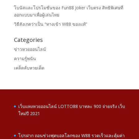
โบนัสและโปรโมชั่นของ Fun88 Joker เว็บตรง สิทธิพิเศษที่
ออกแบบมาเพื่อผู้เล่นไทย
วิธีสังเกตว่าเป็น “ทางเข้า W88 ของแท้”
Categories
ข่าวหวยออนไลน์
ความรู้พนัน
เคล็ดลับหวยเด็ด
เว็บแทงหวยออนไลน์ LOTTO88 บาทละ 900 จ่ายจริง เว็บ
ใหม่ปี 2021
โปรฝาก ถอนช่วงฟุตบอลโลกของ W88 รวดเร็วและคุ้มค่า