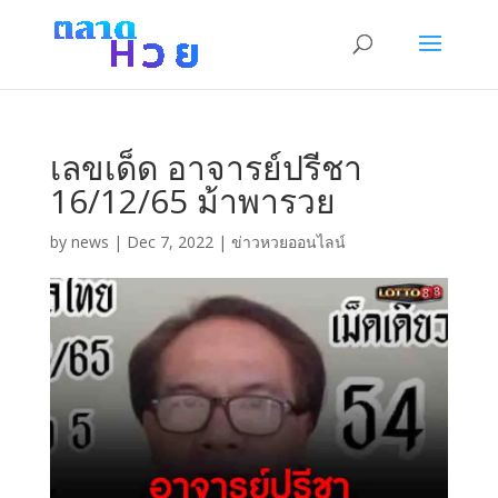
เลขเด็ด อาจารย์ปรีชา
16/12/65 ม้าพารวย
by
news
|
Dec 7, 2022
|
ข่าวหวยออนไลน์