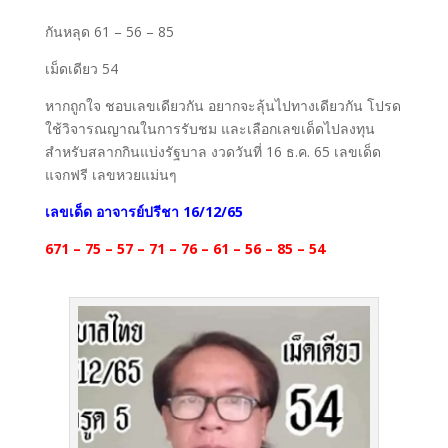
กันหลุด 61 – 56 – 85
เม็ดเดียว 54
หากถูกใจ ชอบเลขเดียวกัน อยากจะลุ้นไปทางเดียวกัน โปรด
ใช้วิจารณญาณในการรับชม และเลือกเลขเด็ดไปลงทุน
สำหรับสลากกินแบ่งรัฐบาล งวดวันที่ 16 ธ.ค. 65 เลขเด็ด
แจกฟรี เลขหวยแม่นๆ
เลขเด็ด อาจารย์ปรีชา 16/12/65
671 – 75 – 57 – 71 – 76 – 61 – 56 – 85 – 54