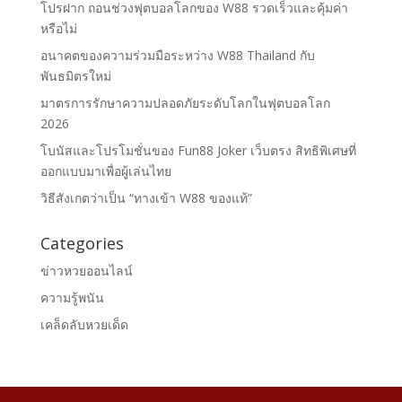
โปรฝาก ถอนช่วงฟุตบอลโลกของ W88 รวดเร็วและคุ้มค่า
หรือไม่
อนาคตของความร่วมมือระหว่าง W88 Thailand กับ
พันธมิตรใหม่
มาตรการรักษาความปลอดภัยระดับโลกในฟุตบอลโลก
2026
โบนัสและโปรโมชั่นของ Fun88 Joker เว็บตรง สิทธิพิเศษที่
ออกแบบมาเพื่อผู้เล่นไทย
วิธีสังเกตว่าเป็น “ทางเข้า W88 ของแท้”
Categories
ข่าวหวยออนไลน์
ความรู้พนัน
เคล็ดลับหวยเด็ด