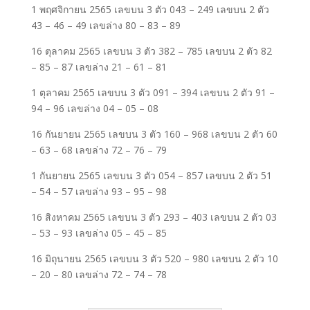
1 พฤศจิกายน 2565 เลขบน 3 ตัว 043 – 249 เลขบน 2 ตัว
43 – 46 – 49 เลขล่าง 80 – 83 – 89
16 ตุลาคม 2565 เลขบน 3 ตัว 382 – 785 เลขบน 2 ตัว 82
– 85 – 87 เลขล่าง 21 – 61 – 81
1 ตุลาคม 2565 เลขบน 3 ตัว 091 – 394 เลขบน 2 ตัว 91 –
94 – 96 เลขล่าง 04 – 05 – 08
16 กันยายน 2565 เลขบน 3 ตัว 160 – 968 เลขบน 2 ตัว 60
– 63 – 68 เลขล่าง 72 – 76 – 79
1 กันยายน 2565 เลขบน 3 ตัว 054 – 857 เลขบน 2 ตัว 51
– 54 – 57 เลขล่าง 93 – 95 – 98
16 สิงหาคม 2565 เลขบน 3 ตัว 293 – 403 เลขบน 2 ตัว 03
– 53 – 93 เลขล่าง 05 – 45 – 85
16 มิถุนายน 2565 เลขบน 3 ตัว 520 – 980 เลขบน 2 ตัว 10
– 20 – 80 เลขล่าง 72 – 74 – 78