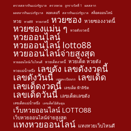
ตรวจสลากกินแบ่งรัฐบาล
ตรวจหวย
ถูกรางวัลที่ 1
ผลสลาก
ลอตเตอรี่
สล็อตออนไลน์
ผลสลากกินแบ่งรัฐบาล
สลากกินแบ่งรัฐบาล
หวยซอง
หวยซองงวดนี้
หวย
หวย88
หวยงวดนี้
หวยซองแม่น ๆ
หวยดังงวดนี้
หวยออนไลน์
หวยออนไลน์ lotto88
หวยออนไลน์จ่ายสูงสุด
หวยเด็ด หวยดัง
หวยเด็ดงวดนี้
หวยออนไลน์เว็บไหนดี
เลขดัง
เลขดังงวดนี้
หวยแม่น้ำหนึ่ง
เลขดังวันนี้
เลขเด็ด
เลขทะเบียนรถ
เลขเด็ดงวดนี้
เลขเด็ด ฟ้าลิขิต
เลขเด็ดวันนี้
เลขเด็ดเลขดัง
เลขเด็ดแม่น้ำหนึ่ง
เลขเด็ดไอ้ส้มฉุน
เว็บหวยออนไลน์ LOTTO88
เว็บหวยออนไลน์จ่ายสูงสุด
แทงหวยออนไลน์
แทงหวยเว็บไหนดี