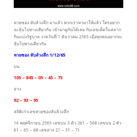
หวยซอง ลับล้วงลึก มาแล้ว พวกเราหามาให้แล้ว ใครอยาก
จะลุ้นไปทางเดียวกัน เข้ามาดูกันได้เลย กับเลขเด็ดในสลาก
กินแบ่งรัฐบาล งวดวันที่ 1 ธันวาคม 2565 เมื่อทุกคนอยากจะ
ลุ้นไปทางเดียวกัน
หวยซอง ลับล้วงลึก 1/12/65
บน
105 – 845 – 05 – 45 – 75
ล่าง
92 – 93 – 95
สถิติเก่าเลขหวยซองลับล้วงลึก
16 พฤศจิกายน 2565 เลขบน 3 ตัว 261 – 568 เลขบน 2 ตัว
61 – 65 – 68 เลขล่าง 21 – 31 – 71