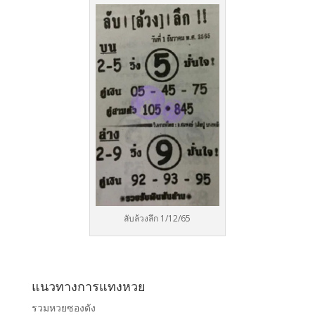
ลับล้วงลึก 1/12/65
แนวทางการแทงหวย
รวมหวยซองดัง