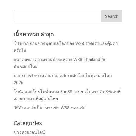
เนื้อหาหวย ล่าสุด
โปรฝาก ถอนช่วงฟุตบอลโลกของ W88 รวดเร็วและคุ้มค่า
หรือไม่
อนาคตของความร่วมมือระหว่าง W88 Thailand กับ
พันธมิตรใหม่
มาตรการรักษาความปลอดภัยระดับโลกในฟุตบอลโลก
2026
โบนัสและโปรโมชั่นของ Fun88 Joker เว็บตรง สิทธิพิเศษที่
ออกแบบมาเพื่อผู้เล่นไทย
วิธีสังเกตว่าเป็น “ทางเข้า W88 ของแท้”
Categories
ข่าวหวยออนไลน์