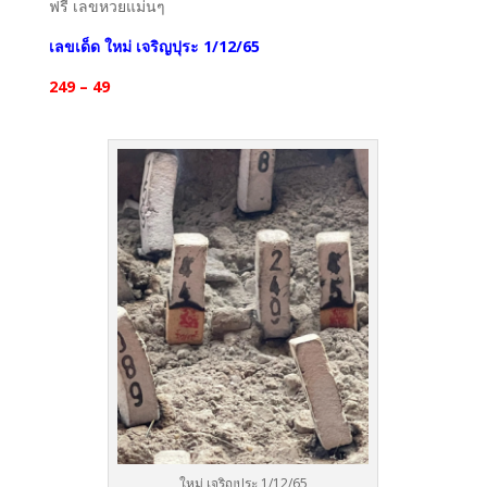
ฟรี เลขหวยแม่นๆ
เลขเด็ด ใหม่ เจริญปุระ 1/12/65
249 – 49
ใหม่ เจริญปุระ 1/12/65