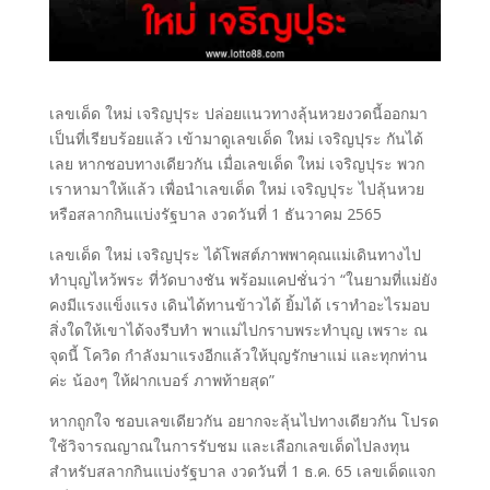
เลขเด็ด ใหม่ เจริญปุระ ปล่อยแนวทางลุ้นหวยงวดนี้ออกมา
เป็นที่เรียบร้อยแล้ว เข้ามาดูเลขเด็ด ใหม่ เจริญปุระ กันได้
เลย หากชอบทางเดียวกัน เมื่อเลขเด็ด ใหม่ เจริญปุระ พวก
เราหามาให้แล้ว เพื่อนำเลขเด็ด ใหม่ เจริญปุระ ไปลุ้นหวย
หรือสลากกินแบ่งรัฐบาล งวดวันที่ 1 ธันวาคม 2565
เลขเด็ด ใหม่ เจริญปุระ ได้โพสต์ภาพพาคุณแม่เดินทางไป
ทำบุญไหว้พระ ที่วัดบางชัน พร้อมแคปชั่นว่า “ในยามที่แม่ยัง
คงมีแรงแข็งแรง เดินได้ทานข้าวได้ ยิ้มได้ เราทำอะไรมอบ
สิ่งใดให้เขาได้จงรีบทำ พาแม่ไปกราบพระทำบุญ เพราะ ณ
จุดนี้ โควิด กำลังมาแรงอีกแล้วให้บุญรักษาแม่ และทุกท่าน
ค่ะ น้องๆ ให้ฝากเบอร์ ภาพท้ายสุด”
หากถูกใจ ชอบเลขเดียวกัน อยากจะลุ้นไปทางเดียวกัน โปรด
ใช้วิจารณญาณในการรับชม และเลือกเลขเด็ดไปลงทุน
สำหรับสลากกินแบ่งรัฐบาล งวดวันที่ 1 ธ.ค. 65 เลขเด็ดแจก