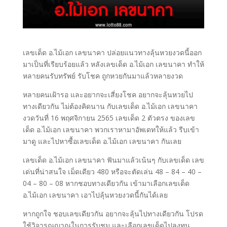
เลขเด็ด อ.ไม้เอก เลขนาคา ปล่อยแนวทางลุ้นหวยงวดนี้ออก
มาเป็นที่เรียบร้อยแล้ว หลังเลขเด็ด อ.ไม้เอก เลขนาคา ทำให้
หลายคนรับทรัพย์ รับโชค ถูกหวยกันมาแล้วหลายงวด
หลายคนเฝ้ารอ และอยากจะเสี่ยงโชค อยากจะลุ้นหวยไป
ทางเดียวกัน ไม่ต้องคิดนาน กับเลขเด็ด อ.ไม้เอก เลขนาคา
งวดวันที่ 16 พฤศจิกายน 2565 เลขเด็ด 2 ตัวตรง ของเลข
เด็ด อ.ไม้เอก เลขนาคา พวกเราหามาอัพเดทให้แล้ว รีบเข้า
มาดู และไปหาซื้อเลขเด็ด อ.ไม้เอก เลขนาคา กันเลย
เลขเด็ด อ.ไม้เอก เลขนาคา ฟันมาแล้วเน้นๆ กับเลขเด็ด เลข
เด่นที่น่าสนใจ เม็ดเดียว 480 หรือจะตัดเล่น 48 – 84 – 40 –
04 – 80 – 08 หากชอบทางเดียวกัน เข้ามาเลือกเลขเด็ด
อ.ไม้เอก เลขนาคา เอาไปลุ้นหวยงวดนี้กันได้เลย
หากถูกใจ ชอบเลขเดียวกัน อยากจะลุ้นไปทางเดียวกัน โปรด
ใช้วิจารณญาณในการรับชม และเลือกเลขเด็ดไปลงทุน