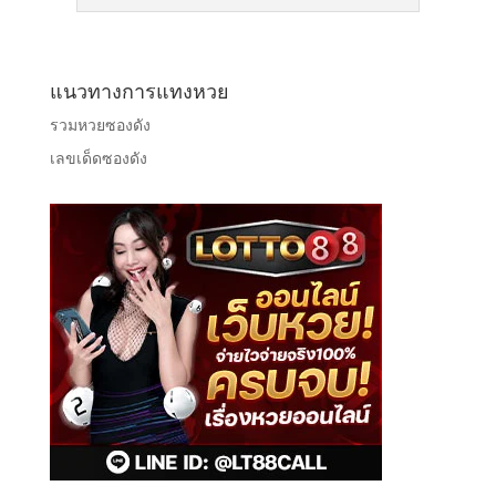
แนวทางการแทงหวย
รวมหวยซองดัง
เลขเด็ดซองดัง