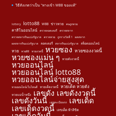
วิธีสังเกตว่าเป็น “ทางเข้า W88 ของแท้”
lotto88
ข่าวหวย
W88
lottery
คนถูกหวย
คาสิโนออนไลน์
ตรวจลอตเตอรี่
ตรวจสลาก
ตรวจสลากกินแบ่งรัฐบาล
ตรวจหวย
ถูกรางวัลที่ 1
ผลสลาก
ลอตเตอรี่
สล็อตออนไลน์
ผลสลากกินแบ่งรัฐบาล
สลากกินแบ่งรัฐบาล
หวยซอง
หวยซองงวดนี้
หวย
หวย88
หวยงวดนี้
หวยซองแม่น ๆ
หวยดังงวดนี้
หวยออนไลน์
หวยออนไลน์ lotto88
หวยออนไลน์จ่ายสูงสุด
หวยเด็ด หวยดัง
หวยเด็ดงวดนี้
หวยออนไลน์เว็บไหนดี
เลขดัง
เลขดังงวดนี้
หวยแม่น้ำหนึ่ง
เลขดังวันนี้
เลขเด็ด
เลขทะเบียนรถ
เลขเด็ดงวดนี้
เลขเด็ด ฟ้าลิขิต
เลขเด็ดวันนี้