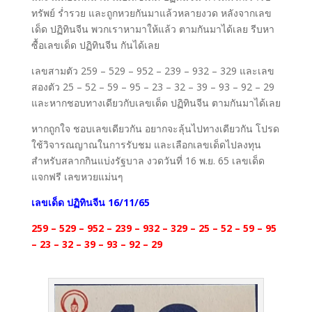
ทรัพย์ ร่ำรวย และถูกหวยกันมาแล้วหลายงวด หลังจากเลข
เด็ด ปฏิทินจีน พวกเราหามาให้แล้ว ตามกันมาได้เลย รีบหา
ซื้อเลขเด็ด ปฏิทินจีน กันได้เลย
เลขสามตัว 259 – 529 – 952 – 239 – 932 – 329 และเลข
สองตัว 25 – 52 – 59 – 95 – 23 – 32 – 39 – 93 – 92 – 29
และหากชอบทางเดียวกับเลขเด็ด ปฏิทินจีน ตามกันมาได้เลย
หากถูกใจ ชอบเลขเดียวกัน อยากจะลุ้นไปทางเดียวกัน โปรด
ใช้วิจารณญาณในการรับชม และเลือกเลขเด็ดไปลงทุน
สำหรับสลากกินแบ่งรัฐบาล งวดวันที่ 16 พ.ย. 65 เลขเด็ด
แจกฟรี เลขหวยแม่นๆ
เลขเด็ด ปฏิทินจีน 16/11/65
259 – 529 – 952 – 239 – 932 – 329 – 25 – 52 – 59 – 95
– 23 – 32 – 39 – 93 – 92 – 29