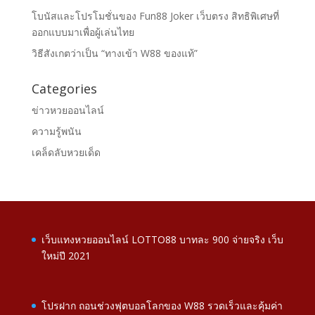
โบนัสและโปรโมชั่นของ Fun88 Joker เว็บตรง สิทธิพิเศษที่
ออกแบบมาเพื่อผู้เล่นไทย
วิธีสังเกตว่าเป็น “ทางเข้า W88 ของแท้”
Categories
ข่าวหวยออนไลน์
ความรู้พนัน
เคล็ดลับหวยเด็ด
เว็บแทงหวยออนไลน์ LOTTO88 บาทละ 900 จ่ายจริง เว็บ
ใหม่ปี 2021
โปรฝาก ถอนช่วงฟุตบอลโลกของ W88 รวดเร็วและคุ้มค่า