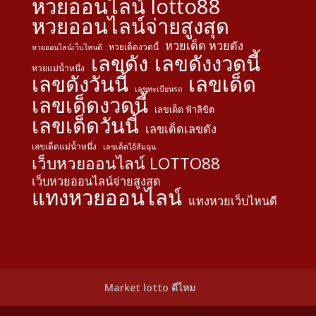
หวยออนไลน์ lotto88
หวยออนไลน์จ่ายสูงสุด
หวยเด็ด หวยดัง
หวยเด็ดงวดนี้
หวยออนไลน์เว็บไหนดี
เลขดัง
เลขดังงวดนี้
หวยแม่น้ำหนึ่ง
เลขดังวันนี้
เลขเด็ด
เลขทะเบียนรถ
เลขเด็ดงวดนี้
เลขเด็ด ฟ้าลิขิต
เลขเด็ดวันนี้
เลขเด็ดเลขดัง
เลขเด็ดแม่น้ำหนึ่ง
เลขเด็ดไอ้ส้มฉุน
เว็บหวยออนไลน์ LOTTO88
เว็บหวยออนไลน์จ่ายสูงสุด
แทงหวยออนไลน์
แทงหวยเว็บไหนดี
Market lotto ดีไหม