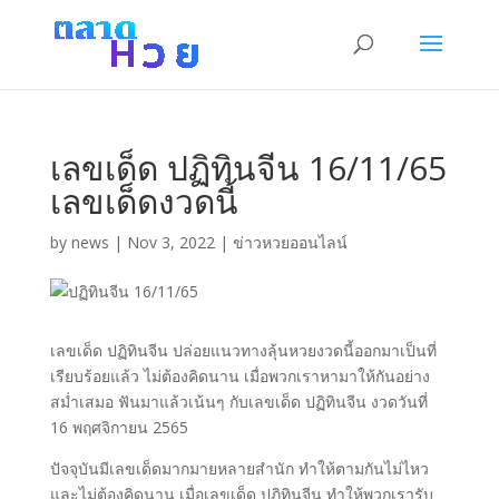
เลขเด็ด ปฏิทินจีน 16/11/65
เลขเด็ดงวดนี้
by
news
|
Nov 3, 2022
|
ข่าวหวยออนไลน์
เลขเด็ด ปฏิทินจีน ปล่อยแนวทางลุ้นหวยงวดนี้ออกมาเป็นที่
เรียบร้อยแล้ว ไม่ต้องคิดนาน เมื่อพวกเราหามาให้กันอย่าง
สม่ำเสมอ ฟันมาแล้วเน้นๆ กับเลขเด็ด ปฏิทินจีน งวดวันที่
16 พฤศจิกายน 2565
ปัจจุบันมีเลขเด็ดมากมายหลายสำนัก ทำให้ตามกันไม่ไหว
และไม่ต้องคิดนาน เมื่อเลขเด็ด ปฏิทินจีน ทำให้พวกเรารับ