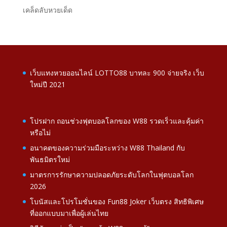
เคล็ดลับหวยเด็ด
เว็บแทงหวยออนไลน์ LOTTO88 บาทละ 900 จ่ายจริง เว็บ
ใหม่ปี 2021
โปรฝาก ถอนช่วงฟุตบอลโลกของ W88 รวดเร็วและคุ้มค่า
หรือไม่
อนาคตของความร่วมมือระหว่าง W88 Thailand กับ
พันธมิตรใหม่
มาตรการรักษาความปลอดภัยระดับโลกในฟุตบอลโลก
2026
โบนัสและโปรโมชั่นของ Fun88 Joker เว็บตรง สิทธิพิเศษ
ที่ออกแบบมาเพื่อผู้เล่นไทย