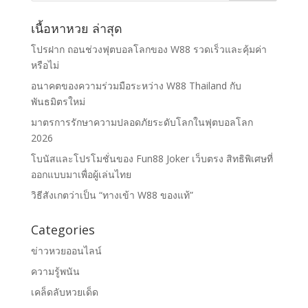
เนื้อหาหวย ล่าสุด
โปรฝาก ถอนช่วงฟุตบอลโลกของ W88 รวดเร็วและคุ้มค่า
หรือไม่
อนาคตของความร่วมมือระหว่าง W88 Thailand กับ
พันธมิตรใหม่
มาตรการรักษาความปลอดภัยระดับโลกในฟุตบอลโลก
2026
โบนัสและโปรโมชั่นของ Fun88 Joker เว็บตรง สิทธิพิเศษที่
ออกแบบมาเพื่อผู้เล่นไทย
วิธีสังเกตว่าเป็น “ทางเข้า W88 ของแท้”
Categories
ข่าวหวยออนไลน์
ความรู้พนัน
เคล็ดลับหวยเด็ด