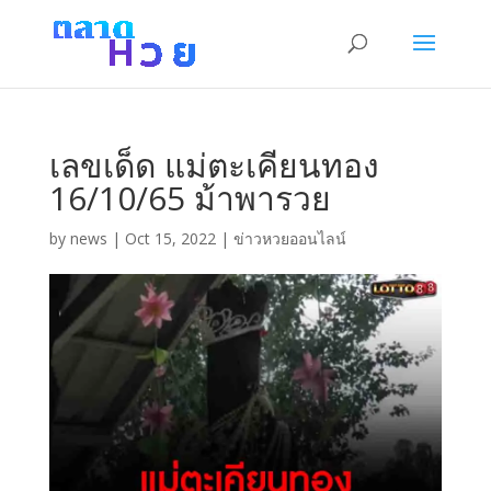
เลขเด็ด แม่ตะเคียนทอง
16/10/65 ม้าพารวย
by
news
|
Oct 15, 2022
|
ข่าวหวยออนไลน์