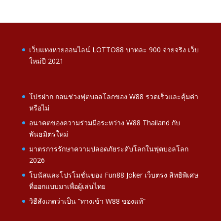
เว็บแทงหวยออนไลน์ LOTTO88 บาทละ 900 จ่ายจริง เว็บ
ใหม่ปี 2021
โปรฝาก ถอนช่วงฟุตบอลโลกของ W88 รวดเร็วและคุ้มค่า
หรือไม่
อนาคตของความร่วมมือระหว่าง W88 Thailand กับ
พันธมิตรใหม่
มาตรการรักษาความปลอดภัยระดับโลกในฟุตบอลโลก
2026
โบนัสและโปรโมชั่นของ Fun88 Joker เว็บตรง สิทธิพิเศษ
ที่ออกแบบมาเพื่อผู้เล่นไทย
วิธีสังเกตว่าเป็น “ทางเข้า W88 ของแท้”