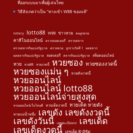
ที่ออกแบบมาเพื่อผู้เล่นไทย
วิธีสังเกตว่าเป็น “ทางเข้า W88 ของแท้”
lotto88
ข่าวหวย
W88
lottery
คนถูกหวย
คาสิโนออนไลน์
ตรวจลอตเตอรี่
ตรวจสลาก
ตรวจสลากกินแบ่งรัฐบาล
ตรวจหวย
ถูกรางวัลที่ 1
ผลสลาก
ลอตเตอรี่
สล็อตออนไลน์
ผลสลากกินแบ่งรัฐบาล
สลากกินแบ่งรัฐบาล
หวยซอง
หวยซองงวดนี้
หวย
หวย88
หวยงวดนี้
หวยซองแม่น ๆ
หวยดังงวดนี้
หวยออนไลน์
หวยออนไลน์ lotto88
หวยออนไลน์จ่ายสูงสุด
หวยเด็ด หวยดัง
หวยเด็ดงวดนี้
หวยออนไลน์เว็บไหนดี
เลขดัง
เลขดังงวดนี้
หวยแม่น้ำหนึ่ง
เลขดังวันนี้
เลขเด็ด
เลขทะเบียนรถ
เลขเด็ดงวดนี้
เลขเด็ด ฟ้าลิขิต