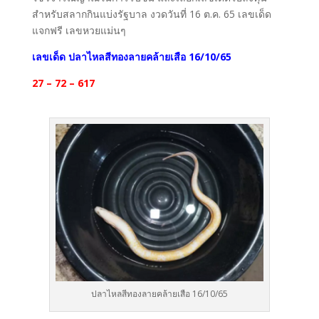
สำหรับสลากกินแบ่งรัฐบาล งวดวันที่ 16 ต.ค. 65 เลขเด็ด
แจกฟรี เลขหวยแม่นๆ
เลขเด็ด ปลาไหลสีทองลายคล้ายเสือ 16/10/65
27 – 72 – 617
ปลาไหลสีทองลายคล้ายเสือ 16/10/65