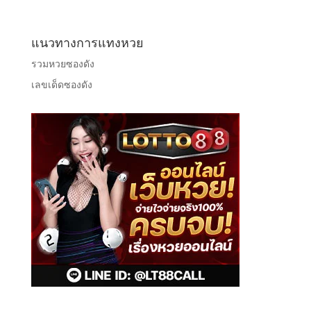
แนวทางการแทงหวย
รวมหวยซองดัง
เลขเด็ดซองดัง