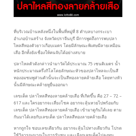
ที่บริเวณบ้านหลังหนึ่งในพื้นที่หมู่ที่ 8 ตำบลบางกระเบา
อำเภอบ้านสร้าง จังหวัดปราจีนบุรี มีการพูดถึงการพบปลา
ไหลสีทองตัวยาวเกือบเมตร โดยมีลักษณะพิเศษมีลายเหมือน
เสือ อีกทั้งยังเชื่องให้คนจับได้อย่างสบาย
ปลาไหลตัวดังกล่าวนำมาวัดได้ประมาณ 75 เซนติเมตร น้ำ
หนักประมาณครึ่งกิโลโดยลักษณะหัวของปลาไหลจะเป็นสี
ทองอมชมพูส่วนตัวนั้นจะเป็นสีทองลายคล้ายเสือ โดยทางหัว
นั้นมีลักษณะคล้ายหูยื่นออกมา
เลขเด็ด ปลาไหลสีทองลายคล้ายเสือ ที่เกิดขึ้น คือ 27 – 72 –
617 และใครอยากจะเสี่ยงโชค อยากจะลุ้นหวยไปพร้อมกับ
เลขเด็ด ปลาไหลสีทองลายคล้ายเสือ เข้ามาดูกันได้เลย ตาม
กันมาได้เลยกับเลขเด็ด ปลาไหลสีทองลายคล้ายเสือ
หากถูกใจ ชอบเลขเดียวกัน อยากจะลุ้นไปทางเดียวกัน โปรด
ใช้วิจารณญาณในการรับชม และเลือกเลขเด็ดไปลงทุน