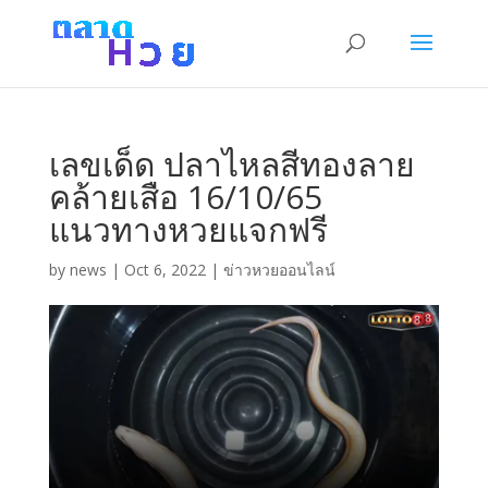
เลขเด็ด ปลาไหลสีทองลาย
คล้ายเสือ 16/10/65
แนวทางหวยแจกฟรี
by
news
|
Oct 6, 2022
|
ข่าวหวยออนไลน์