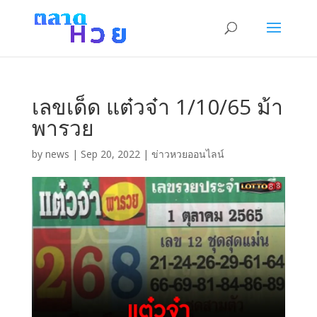
เลขเด็ด แต๋วจ๋า 1/10/65 ม้า
พารวย
by
news
|
Sep 20, 2022
|
ข่าวหวยออนไลน์