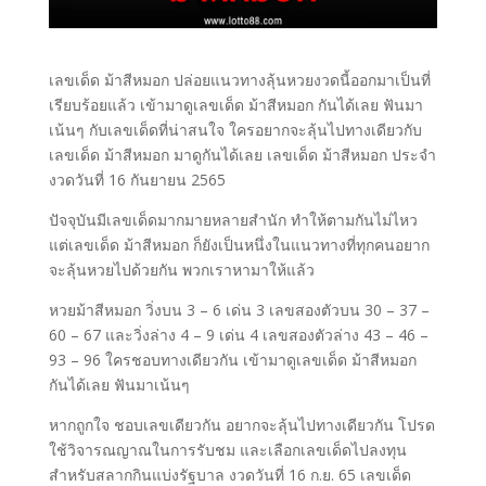
เลขเด็ด ม้าสีหมอก ปล่อยแนวทางลุ้นหวยงวดนี้ออกมาเป็นที่
เรียบร้อยแล้ว เข้ามาดูเลขเด็ด ม้าสีหมอก กันได้เลย ฟันมา
เน้นๆ กับเลขเด็ดที่น่าสนใจ ใครอยากจะลุ้นไปทางเดียวกับ
เลขเด็ด ม้าสีหมอก มาดูกันได้เลย เลขเด็ด ม้าสีหมอก ประจำ
งวดวันที่ 16 กันยายน 2565
ปัจจุบันมีเลขเด็ดมากมายหลายสำนัก ทำให้ตามกันไม่ไหว
แต่เลขเด็ด ม้าสีหมอก ก็ยังเป็นหนึ่งในแนวทางที่ทุกคนอยาก
จะลุ้นหวยไปด้วยกัน พวกเราหามาให้แล้ว
หวยม้าสีหมอก วิ่งบน 3 – 6 เด่น 3 เลขสองตัวบน 30 – 37 –
60 – 67 และวิ่งล่าง 4 – 9 เด่น 4 เลขสองตัวล่าง 43 – 46 –
93 – 96 ใครชอบทางเดียวกัน เข้ามาดูเลขเด็ด ม้าสีหมอก
กันได้เลย ฟันมาเน้นๆ
หากถูกใจ ชอบเลขเดียวกัน อยากจะลุ้นไปทางเดียวกัน โปรด
ใช้วิจารณญาณในการรับชม และเลือกเลขเด็ดไปลงทุน
สำหรับสลากกินแบ่งรัฐบาล งวดวันที่ 16 ก.ย. 65 เลขเด็ด