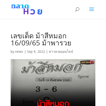
เลขเด็ด ม้าสีหมอก
16/09/65 ม้าพารวย
by
news
|
Sep 9, 2022
|
ข่าวหวยออนไลน์